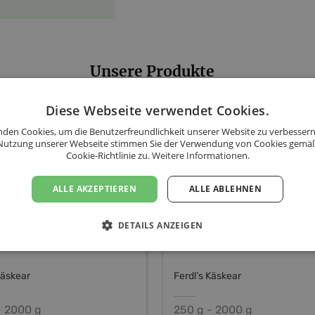
Unsere Produkte
Diese Webseite verwendet Cookies.
ch Bergkäse
Ferdl's Reibkäse - Bester
G" - Ferdl’s
Käse für Käsespätzle!
den Cookies, um die Benutzerfreundlichkeit unserer Website zu verbessern
zerwälder
Nutzung unserer Webseite stimmen Sie der Verwendung von Cookies gemä
Cookie-Richtlinie zu.
Weitere Informationen.
ALLE AKZEPTIEREN
ALLE ABLEHNEN
DETAILS ANZEIGEN
Käskear
Ferdl’s Käskear
- 2000 g
250 g - 2000 g