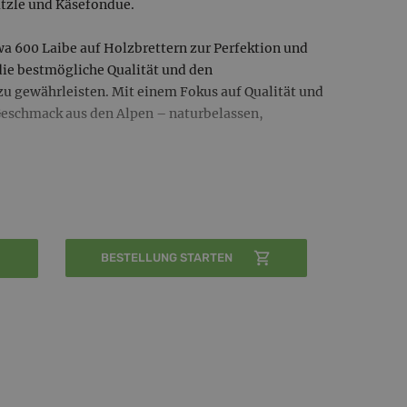
tzle und Käsefondue.
wa 600 Laibe auf Holzbrettern zur Perfektion und
ie bestmögliche Qualität und den
 gewährleisten. Mit einem Fokus auf Qualität und
 Geschmack aus den Alpen – naturbelassen,
 den einzigartigen Charakter von Käse aus dem
n wir Käsepakete zusammen, die jedes
en lassen.
BESTELLUNG STARTEN
s und die Vielfalt unserer Bergkäse-Spezialitäten