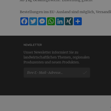
Ab 3 kg Gesamtgewicht: Zustellung gratis!
Bestellungen ins EU-Ausland sind möglich, Versandk
Facebook
Twitter
Messenger
WhatsApp
LinkedIn
XING
Teilen
NEWSLETTER
Unser Newsletter informiert Sie zu
landwirtschaftlichen Themen, regionalen
Produzenten und neuen Produkten.