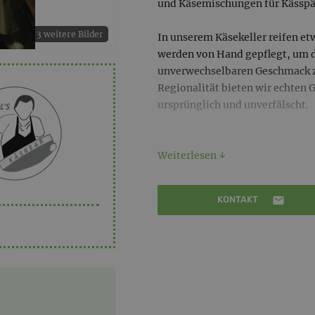
und Käsemischungen für Kässpä
3 weitere Bilder
In unserem Käsekeller reifen et
werden von Hand gepflegt, um d
unverwechselbaren Geschmack zu
Regionalität bieten wir echten
ursprünglich und unverfälscht.
Für Gourmets und Genießer, die
Bregenzerwald schätzen, stelle
Weiterlesen ↓
Käseliebhaberherz höher schlag
KONTAKT
Erleben den authentischen Genus
bei dir zuhause!