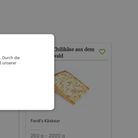
Heumilch Chilikäse aus dem
Bregenzerwald
. Durch die
ß unserer
Ferdl’s Käskear
250 g - 2000 g