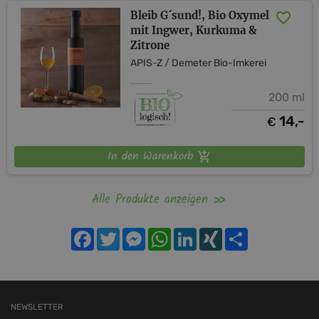
Bleib G´sund!, Bio Oxymel
mit Ingwer, Kurkuma &
Zitrone
APIS-Z / Demeter Bio-Imkerei
200 ml
14,-
€
In den Warenkorb
Alle Produkte anzeigen
Facebook
Twitter
Messenger
WhatsApp
LinkedIn
XING
Teilen
NEWSLETTER