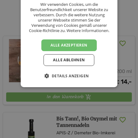
moderner Form für die moderne Welt zu nutzen, in
BESTELLUNG STARTEN
Wir verwenden Cookies, um die
naturreinen und unverfälschten Qualitätsprodukten
Benutzerfreundlichkeit unserer Website zu
verbessern. Durch die weitere Nutzung
unserer Webseite stimmen Sie der
Unsere Produkte
– das ist die Idee von APIS-Z.
Verwendung von Cookies gemäß unserer
Cookie-Richtlinie zu.
Weitere Informationen.
Auf Geht´s!, Bio Oxymel
ALLE AKZEPTIEREN
mit Thymian
APIS-Z / Demeter Bio-Imkerei
ALLE ABLEHNEN
200 ml
DETAILS ANZEIGEN
14,-
€
In den Warenkorb
Bis Tann!, Bio Oxymel mit
Tannennadeln
APIS-Z / Demeter Bio-Imkerei