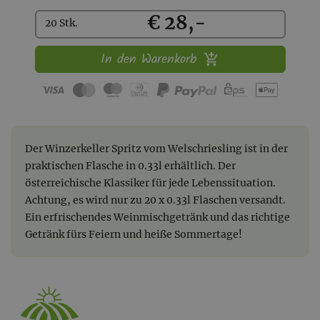
Kaufen
€ 28,-
20 Stk.
In den Warenkorb
Der Winzerkeller Spritz vom Welschriesling ist in der
praktischen Flasche in 0.33l erhältlich. Der
österreichische Klassiker für jede Lebenssituation.
Achtung, es wird nur zu 20 x 0.33l Flaschen versandt.
Ein erfrischendes Weinmischgetränk und das richtige
Getränk fürs Feiern und heiße Sommertage!