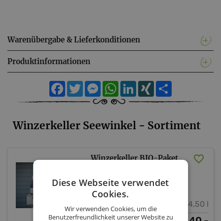
Warenübergabe & Lieferkonditionen
Produktinformationen
Facebook
Twitter
Messenger
WhatsApp
LinkedIn
XING
Teilen
Winzerkeller Seewinkel - Sortiment
Winzerkeller BIO-Paket
Winzerkeller Seewinkel
Diese Webseite verwendet
Cookies.
4,50 l
Wir verwenden Cookies, um die
Benutzerfreundlichkeit unserer Website zu
40,-
€