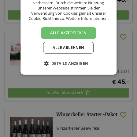
verbessern. Durch die weitere Nutzung
unserer Webseite stimmen Sie der
Verwendung von Cookies gemäß unserer
In den Warenkorb
Cookie-Richtlinie zu.
Weitere Informationen.
ALLE AKZEPTIEREN
Winzerkeller Frizzante-
Paket
ALLE ABLEHNEN
Winzerkeller Seewinkel
DETAILS ANZEIGEN
4,50 l
45,-
€
In den Warenkorb
Winzerkeller Starter-Paket
Winzerkeller Seewinkel