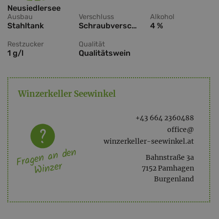
Neusiedlersee
Ausbau
Verschluss
Alkohol
Stahltank
Schraubverschluss
4 %
Restzucker
Qualität
1 g/l
Qualitätswein
Winzerkeller Seewinkel
+43 664 2360488
office@
winzerkeller-seewinkel.at
Fragen an den
Bahnstraße 3a
Winzer
7152 Pamhagen
Burgenland