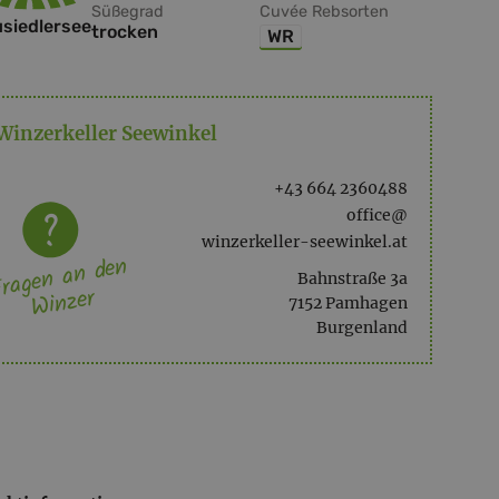
Süßegrad
Cuvée Rebsorten
siedlersee
trocken
WR
Winzerkeller Seewinkel
+43 664 2360488
office@
winzerkeller-seewinkel.at
ragen an den
Bahnstraße 3a
Winzer
7152 Pamhagen
Burgenland