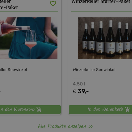
eller
Winzerkeller
Starter-Paket
te-Paket
ller Seewinkel
Winzerkeller Seewinkel
4,50 l
-
39,-
€
In den Warenkorb
In den Warenkorb
Alle Produkte anzeigen