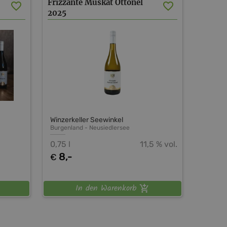
Frizzante
Muskat
Ottonel
2025
Winzerkeller Seewinkel
Burgenland
-
Neusiedlersee
0,75 l
11,5 % vol.
8,-
€
In den Warenkorb