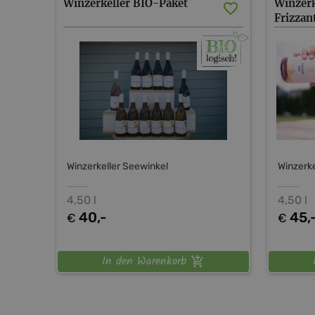
Winzerkeller
BIO-Paket
Winzerk
Frizzan
Winzerkeller Seewinkel
Winzerke
4,50 l
4,50 l
40,-
45,
€
€
In den Warenkorb