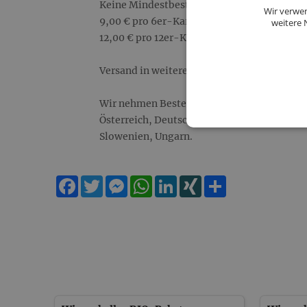
Keine Mindestbestellmenge!
Wir verwen
9,00 € pro 6er-Karton/Kiste.
weitere 
12,00 € pro 12er-Karton/Kiste.
Versand in weitere Länder auf Anfrage!
Wir nehmen Bestellungen ausschließlich au
Österreich, Deutschland, Frankreich, Italie
Slowenien, Ungarn.
Facebook
Twitter
Messenger
WhatsApp
LinkedIn
XING
Teilen