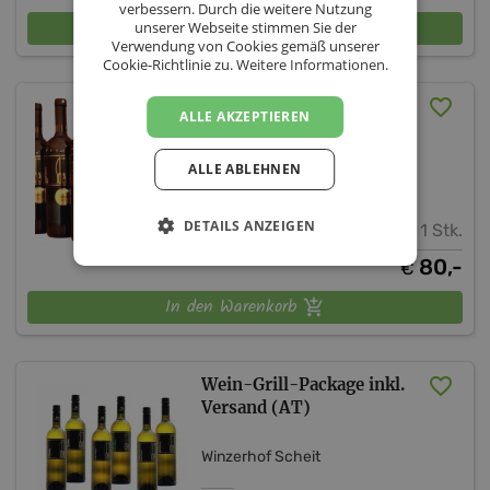
verbessern. Durch die weitere Nutzung
In den Warenkorb
unserer Webseite stimmen Sie der
Verwendung von Cookies gemäß unserer
Cookie-Richtlinie zu.
Weitere Informationen.
Wein-Goldpaket inkl.
ALLE AKZEPTIEREN
Versand (AT)
ALLE ABLEHNEN
Winzerhof Scheit
DETAILS ANZEIGEN
1 Stk.
80,-
€
In den Warenkorb
Wein-Grill-Package inkl.
Versand (AT)
Winzerhof Scheit