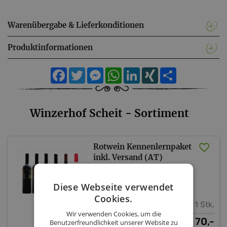
Warenübergabe & Lieferkonditionen
Produktinformationen
Facebook
Twitter
Messenger
WhatsApp
LinkedIn
XING
Teilen
Winzerhof Scheit - Sortiment
Rotwein Kennenlernpaket
inkl. Versand (AT)
Winzerhof Scheit
Diese Webseite verwendet
Cookies.
1 Stk.
Wir verwenden Cookies, um die
70,-
€
Benutzerfreundlichkeit unserer Website zu