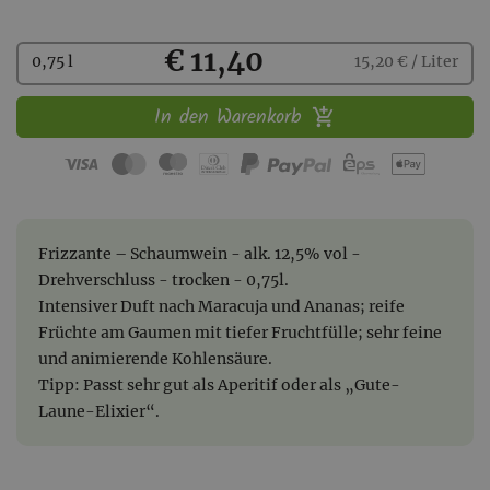
Kaufen
€ 11,40
0,75 l
15,20 € / Liter
In den Warenkorb
Frizzante – Schaumwein - alk. 12,5% vol -
Drehverschluss - trocken - 0,75l.
Intensiver Duft nach Maracuja und Ananas; reife
Früchte am Gaumen mit tiefer Fruchtfülle; sehr feine
und animierende Kohlensäure.
Tipp: Passt sehr gut als Aperitif oder als „Gute-
Laune-Elixier“.