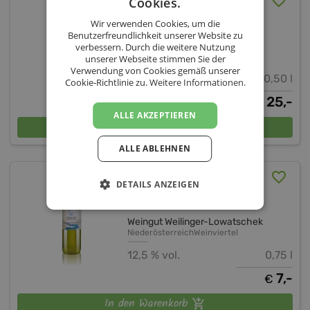
Cookies.
Adventure begins 2K23
Wir verwenden Cookies, um die
Benutzerfreundlichkeit unserer Website zu
Weingut Weilinger-Lowatschek
verbessern. Durch die weitere Nutzung
unserer Webseite stimmen Sie der
Verwendung von Cookies gemäß unserer
19,5 % vol.
0,50 l
Cookie-Richtlinie zu.
Weitere Informationen.
25,-
€
ALLE AKZEPTIEREN
In den Warenkorb
ALLE ABLEHNEN
Grüner Veltliner Primero
DETAILS ANZEIGEN
2025
Weingut Weilinger-Lowatschek
Niederösterreich
Weinviertel
12,5 % vol.
0,75 l
7,-
€
In den Warenkorb