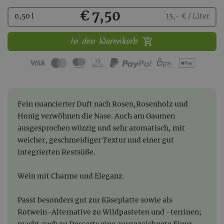
Kaufen
€ 7,50
0,50 l
15,- € / Liter
In den Warenkorb
Fein nuancierter Duft nach Rosen,Rosenholz und
Honig verwöhnen die Nase. Auch am Gaumen
ausgesprochen würzig und sehr aromatisch, mit
weicher, geschmeidiger Textur und einer gut
integrierten Restsüße.
Wein mit Charme und Eleganz.
Passt besonders gut zur Käseplatte sowie als
Rotwein-Alternative zu Wildpasteten und -terrinen;
macht auch zu Desserts eine ausgezeichnete Figur.