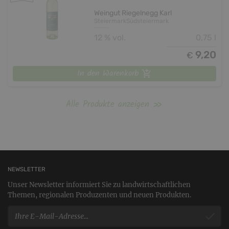
Weingut Riegelnegg Karl
Steiermark
Südsteiermark
12 % vol.
0,75 l
9,20
€
In den Warenkorb
Alle Produkte anzeigen
NEWSLETTER
Unser Newsletter informiert Sie zu landwirtschaftlichen
Themen, regionalen Produzenten und neuen Produkten.