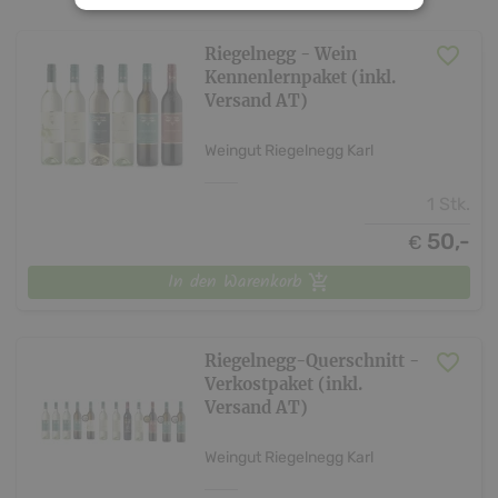
Riegelnegg - Wein
Kennenlernpaket (inkl.
Versand AT)
Weingut Riegelnegg Karl
1 Stk.
50,-
€
In den Warenkorb
Riegelnegg-Querschnitt -
Verkostpaket (inkl.
Versand AT)
Weingut Riegelnegg Karl