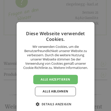
riegelnegg-karl.at
Fragen an den
Sernau 21
Winzer
8462 Gamlitz
Steiermark
Diese Webseite verwendet
Cookies.
Wir verwenden Cookies, um die
Benutzerfreundlichkeit unserer Website zu
verbessern. Durch die weitere Nutzung
unserer Webseite stimmen Sie der
Warenübergabe & Lieferkonditionen
Verwendung von Cookies gemäß unserer
Cookie-Richtlinie zu.
Weitere Informationen.
Produktinformationen
ALLE AKZEPTIEREN
Facebook
Twitter
Messenger
WhatsApp
LinkedIn
XING
Teilen
ALLE ABLEHNEN
DETAILS ANZEIGEN
Weingut Riegelnegg Karl - Sortiment