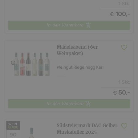
1 Stk.
100,-
€
In den Warenkorb
Mädelsabend (6er
Weinpaket)
Weingut Riegelnegg Karl
1 Stk.
50,-
€
In den Warenkorb
Südsteiermark DAC Gelber
Muskateller 2025
90