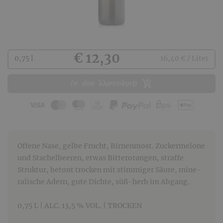
Kaufen
€ 12,30
0,75 l
16,40 € / Liter
In den Warenkorb
Offene Nase, gelbe Frucht, Birnen­most. Zucker­melone
und Stachel­beeren, etwas Bitter­orangen, straffe
Struktur, betont trocken mit stimmiger Säure, mine­
rali­sche Adern, gute Dichte, süß-herb im Abgang.
0,75 L | ALC. 13,5 % VOL. | TROCKEN