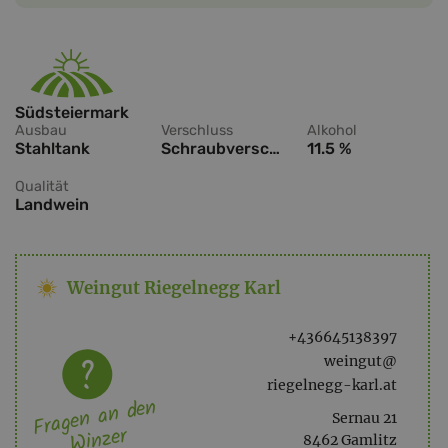
Südsteiermark
Ausbau
Verschluss
Alkohol
Stahltank
Schraubverschluss
11.5 %
Qualität
Landwein
Weingut Riegelnegg Karl
+436645138397
weingut@
riegelnegg-karl.at
Fragen an den
Sernau 21
Winzer
8462 Gamlitz