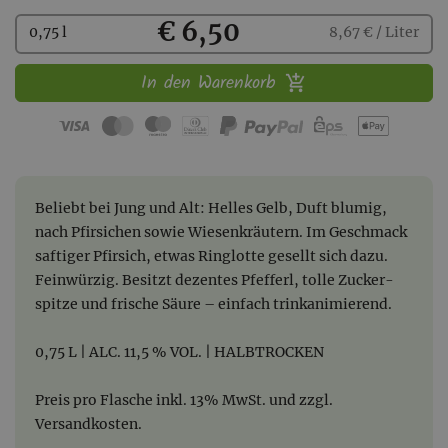
Kaufen
€ 6,50
0,75 l
8,67 € / Liter
In den Warenkorb
Beliebt bei Jung und Alt: Helles Gelb, Duft blumig,
nach Pfir­si­chen sowie Wiesen­­kräu­tern. Im Ge­schmack
saf­ti­ger Pfir­sich, etwas Ring­­lotte ge­sellt sich dazu.
Fein­­wür­zig. Be­sitzt dezen­tes Pfef­ferl, tolle Zucker­­
spitze und frische Säure – einfach trinkanimierend.
0,75 L | ALC. 11,5 % VOL. | HALBTROCKEN
Preis pro Flasche inkl. 13% MwSt. und zzgl.
Versandkosten.