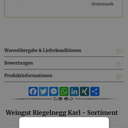
Steiermark
Warenübergabe & Lieferkonditionen
Bewertungen
Produktinformationen
Facebook
Twitter
Messenger
WhatsApp
LinkedIn
XING
Teilen
Weingut Riegelnegg Karl - Sortiment