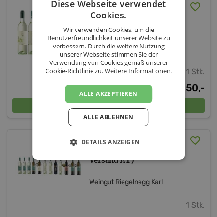
Diese Webseite verwendet
Riegelnegg - Wein
Cookies.
Kennenlernpaket (inkl.
Versand AT)
Wir verwenden Cookies, um die
Benutzerfreundlichkeit unserer Website zu
verbessern. Durch die weitere Nutzung
Weingut Riegelnegg Karl
unserer Webseite stimmen Sie der
Verwendung von Cookies gemäß unserer
Cookie-Richtlinie zu.
Weitere Informationen.
1 Stk.
50,-
€
ALLE AKZEPTIEREN
In den Warenkorb
ALLE ABLEHNEN
Riegelnegg-Querschnitt -
DETAILS ANZEIGEN
Verkostpaket (inkl.
Versand AT)
Weingut Riegelnegg Karl
1 Stk.