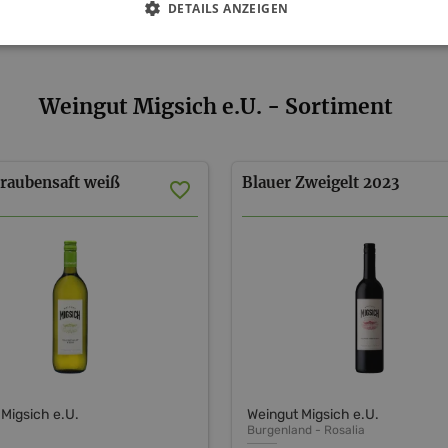
DETAILS ANZEIGEN
Weingut Migsich e.U. - Sortiment
raubensaft
weiß
Blauer
Zweigelt
2023
Migsich e.U.
Weingut Migsich e.U.
Burgenland
-
Rosalia