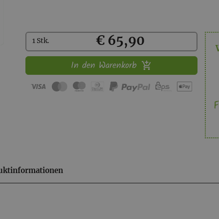
Kaufen
€ 65,90
1 Stk.
In den Warenkorb
F
uktinformationen