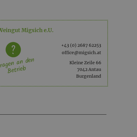
Weingut Migsich e.U.
+43 (0) 2687 62253
office@migsich.at
ragen an den
Kleine Zeile 66
Betrieb
7042 Antau
Burgenland