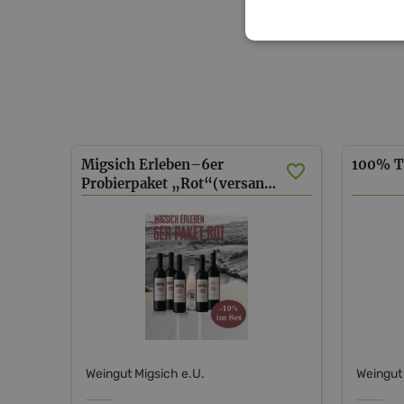
Migsich Erleben–6er
100%
T
Probierpaket „Rot“(versandkostenfrei AT)
Weingut Migsich e.U.
Weingut 