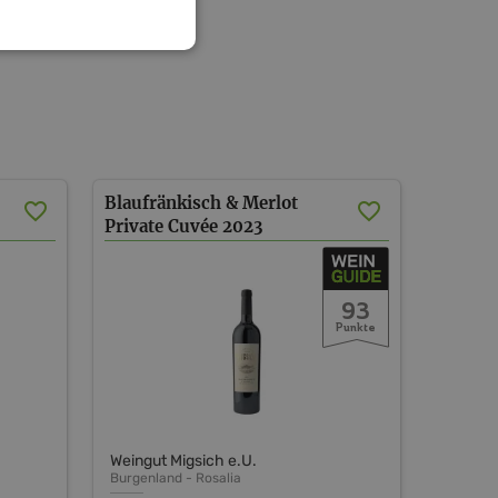
Blaufränkisch & Merlot
Private Cuvée
2023
93
Punkte
Weingut Migsich e.U.
Burgenland
-
Rosalia