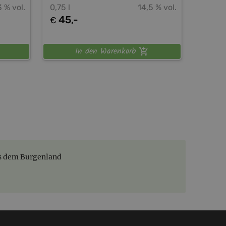
3 % vol.
0,75 l
14,5 % vol.
45,-
€
In den Warenkorb
s dem Burgenland