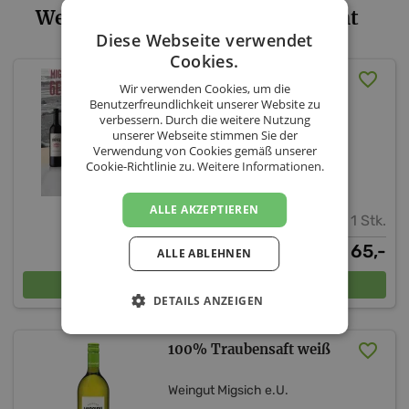
Weingut Migsich e.U. - Sortiment
Diese Webseite verwendet
Cookies.
Migsich Erleben–6er
Wir verwenden Cookies, um die
Probierpaket
Benutzerfreundlichkeit unserer Website zu
„Rot“(versandkostenfrei
verbessern. Durch die weitere Nutzung
unserer Webseite stimmen Sie der
AT)
Verwendung von Cookies gemäß unserer
Cookie-Richtlinie zu.
Weitere Informationen.
Weingut Migsich e.U.
ALLE AKZEPTIEREN
1 Stk.
65,-
€
ALLE ABLEHNEN
In den Warenkorb
DETAILS ANZEIGEN
100% Traubensaft weiß
Weingut Migsich e.U.