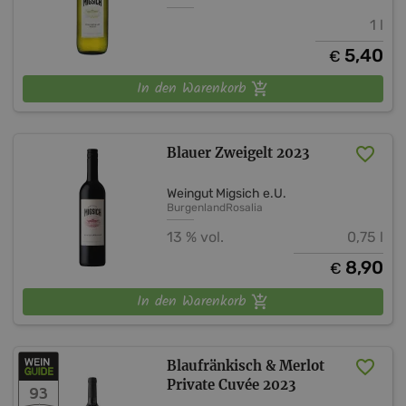
1 l
5,40
€
In den Warenkorb
Blauer Zweigelt 2023
Weingut Migsich e.U.
Burgenland
Rosalia
13 % vol.
0,75 l
8,90
€
In den Warenkorb
Blaufränkisch & Merlot
Private Cuvée 2023
93