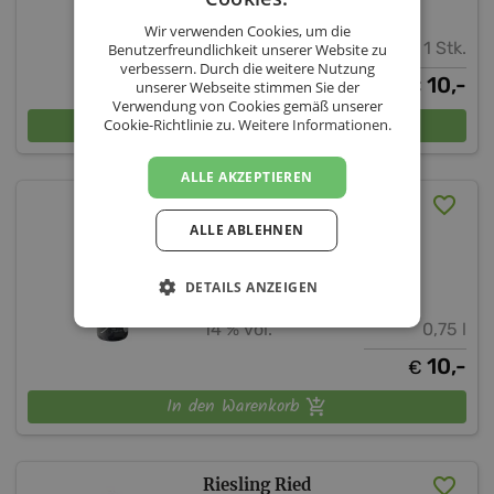
Niederösterreich
Weinviertel
Wir verwenden Cookies, um die
13 % vol.
1 Stk.
Benutzerfreundlichkeit unserer Website zu
verbessern. Durch die weitere Nutzung
10,-
€
unserer Webseite stimmen Sie der
Verwendung von Cookies gemäß unserer
In den Warenkorb
Cookie-Richtlinie zu.
Weitere Informationen.
ALLE AKZEPTIEREN
Gemischter Satz Großvata
2023
ALLE ABLEHNEN
Weingut Mayr Minichhofen
DETAILS ANZEIGEN
Niederösterreich
Weinviertel
14 % vol.
0,75 l
10,-
€
In den Warenkorb
Riesling Ried