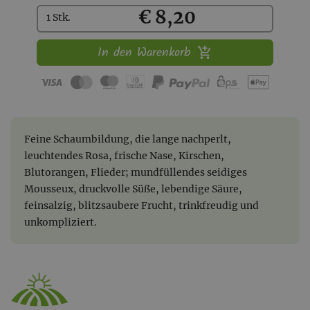
Kaufen
€ 8,20
1 Stk.
In den Warenkorb
Feine Schaumbildung, die lange nachperlt,
leuchtendes Rosa, frische Nase, Kirschen,
Blutorangen, Flieder; mundfüllendes seidiges
Mousseux, druckvolle Süße, lebendige Säure,
feinsalzig, blitzsaubere Frucht, trinkfreudig und
unkompliziert.