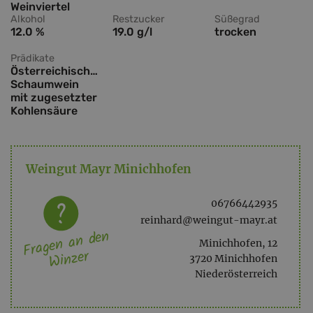
Weinviertel
Alkohol
Restzucker
Süßegrad
12.0 %
19.0 g/l
trocken
Prädikate
Österreichischer
Schaumwein
mit zugesetzter
Kohlensäure
Weingut Mayr Minichhofen
06766442935
reinhard@weingut-mayr.at
Fragen an den
Minichhofen, 12
Winzer
3720 Minichhofen
Niederösterreich