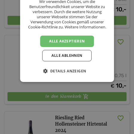
Wir verwenden Cookies, um die
Benutzerfreundlichkeit unserer Website zu
10,-
€
verbessern. Durch die weitere Nutzung
unserer Webseite stimmen Sie der
In den Warenkorb
Verwendung von Cookies gemäß unserer
Cookie-Richtlinie zu.
Weitere Informationen.
Gemischter Satz Großvata
ALLE AKZEPTIEREN
2023
ALLE ABLEHNEN
Weingut Mayr Minichhofen
Niederösterreich
Weinviertel
DETAILS ANZEIGEN
14 % vol.
0,75 l
10,-
€
In den Warenkorb
Riesling Ried
Hollensteiner Hirtental
2024