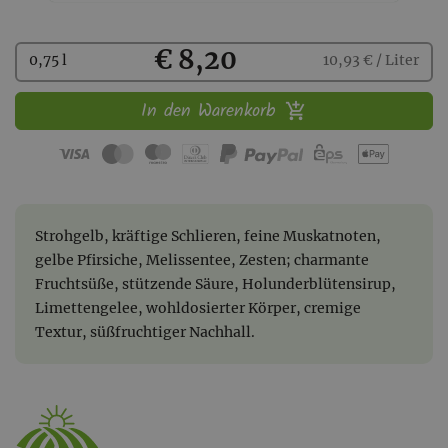
Kaufen
€ 8,20
0,75 l
10,93 € / Liter
In den Warenkorb
Strohgelb, kräftige Schlieren, feine Muskatnoten,
gelbe Pfirsiche, Melissentee, Zesten; charmante
Fruchtsüße, stützende Säure, Holunderblütensirup,
Limettengelee, wohldosierter Körper, cremige
Textur, süßfruchtiger Nachhall.