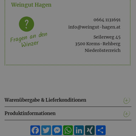
Weingut Hagen
0664 1131691
info@weingut-hagen.at
Fragen an den
Seilerweg 45
Winzer
3500 Krems-Rehberg
Niederösterreich
Warenübergabe & Lieferkonditionen
Produktinformationen
Facebook
Twitter
Messenger
WhatsApp
LinkedIn
XING
Teilen