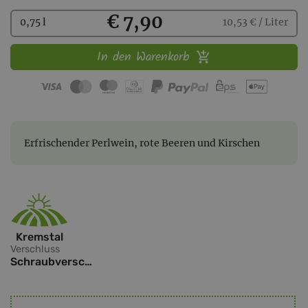
Kaufen
€ 7,90
0,75 l
10,53 € / Liter
In den Warenkorb
Erfrischender Perlwein, rote Beeren und Kirschen
Kremstal
Verschluss
Schraubverschluss