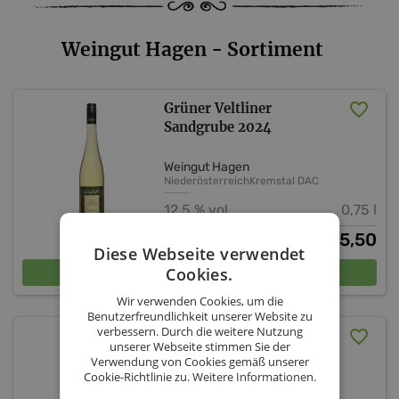
Weingut Hagen - Sortiment
Grüner Veltliner
Sandgrube 2024
Weingut Hagen
Niederösterreich
Kremstal DAC
12,5 % vol.
0,75 l
5,50
€
Diese Webseite verwendet
In den Warenkorb
Cookies.
Wir verwenden Cookies, um die
Benutzerfreundlichkeit unserer Website zu
verbessern. Durch die weitere Nutzung
Grüner Veltliner
unserer Webseite stimmen Sie der
Thurnerberg 2024
Verwendung von Cookies gemäß unserer
Cookie-Richtlinie zu.
Weitere Informationen.
Weingut Hagen