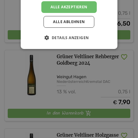
Niederösterreich
Kremstal DAC
ALLE AKZEPTIEREN
12,5 % vol.
0,75 l
ALLE ABLEHNEN
6,50
€
In den Warenkorb
DETAILS ANZEIGEN
Grüner Veltliner Rehberger
Goldberg 2024
Weingut Hagen
Niederösterreich
Kremstal DAC
13 % vol.
0,75 l
7,90
€
In den Warenkorb
Grüner Veltliner Holzgasse