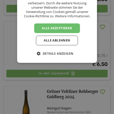
verbessern. Durch die weitere Nutzung
unserer Webseite stimmen Sie der
In den Warenkorb
Verwendung von Cookies gemäß unserer
Cookie-Richtlinie zu.
Weitere Informationen.
Grüner Veltliner
ALLE AKZEPTIEREN
Thurnerberg 2024
ALLE ABLEHNEN
Weingut Hagen
Niederösterreich
Kremstal DAC
DETAILS ANZEIGEN
12,5 % vol.
0,75 l
6,50
€
In den Warenkorb
Grüner Veltliner Rehberger
Goldberg 2024
Weingut Hagen
Niederösterreich
Kremstal DAC