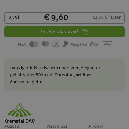
Kaufen
€ 9,60
0,75 l
12,80 € / Liter
In den Warenkorb
Würzig mit klassischem Charakter, eleganter,
gehaltvoller Wein mit Potential, schöner
Speisenbegleiter.
Kremstal DAC
Ausbau
Verschluss
Alkohol