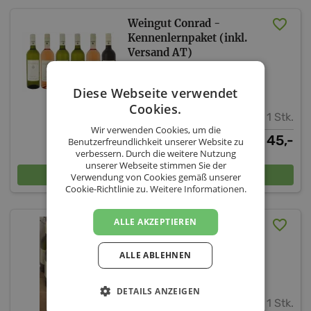
Weingut Conrad -
Kennenlernpaket (inkl.
Versand AT)
Weingut Conrad
Diese Webseite verwendet
Cookies.
1 Stk.
Wir verwenden Cookies, um die
45,-
€
Benutzerfreundlichkeit unserer Website zu
verbessern. Durch die weitere Nutzung
unserer Webseite stimmen Sie der
In den Warenkorb
Verwendung von Cookies gemäß unserer
Cookie-Richtlinie zu.
Weitere Informationen.
ALLE AKZEPTIEREN
Neuheiten (inkl. Versand
AT)
ALLE ABLEHNEN
Weingut Conrad
DETAILS ANZEIGEN
1 Stk.