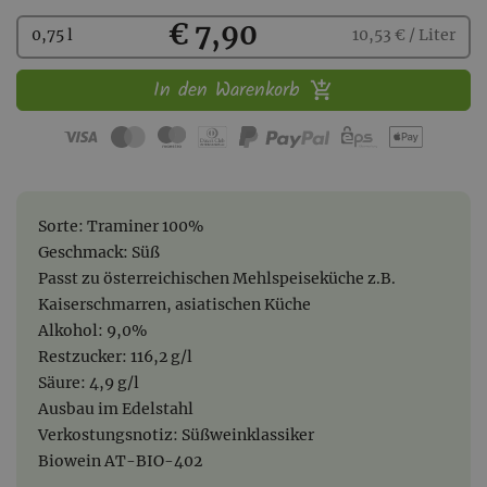
Kaufen
€ 7,90
0,75 l
10,53 € / Liter
In den Warenkorb
Sorte: Traminer 100%
Geschmack: Süß
Passt zu österreichischen Mehlspeiseküche z.B.
Kaiserschmarren, asiatischen Küche
Alkohol: 9,0%
Restzucker: 116,2 g/l
Säure: 4,9 g/l
Ausbau im Edelstahl
Verkostungsnotiz: Süßweinklassiker
Biowein AT-BIO-402