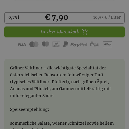
Kaufen
€ 7,90
0,75 l
10,53 € / Liter
In den Warenkorb
Grüner Veltliner – die wichtigste Spezialität der
österreichischen Rebsorten; feinwürziger Duft
(typisches Veltliner-Pfefferl), nach grünen Äpfel,
Ananas und Pfirsich; am Gaumen mittelkräftig mit
mild-eleganter Säure
Speiseempfehlung:
sommerliche Salate, Wiener Schnitzel sowie hellem