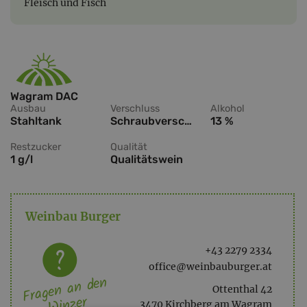
Fleisch und Fisch
Wagram DAC
Ausbau
Verschluss
Alkohol
Stahltank
Schraubverschluss
13 %
Restzucker
Qualität
1 g/l
Qualitätswein
Weinbau Burger
+43 2279 2334
office@weinbauburger.at
Fragen an den
Ottenthal 42
Winzer
3470 Kirchberg am Wagram