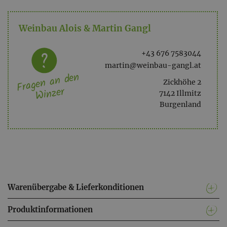
Weinbau Alois & Martin Gangl
+43 676 7583044
martin@weinbau-gangl.at
Fragen an den
Zickhöhe 2
Winzer
7142 Illmitz
Burgenland
Warenübergabe & Lieferkonditionen
Produktinformationen