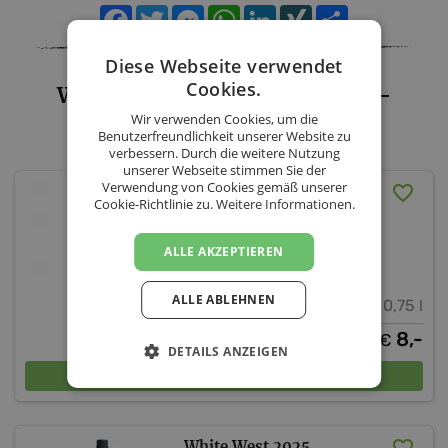
Facebook
Twitter
Messenger
WhatsApp
LinkedIn
XING
Teilen
Diese Webseite verwendet
Cookies.
Weinbau Alois & Martin Gangl -
Wir verwenden Cookies, um die
Sortiment
Benutzerfreundlichkeit unserer Website zu
verbessern. Durch die weitere Nutzung
unserer Webseite stimmen Sie der
Verwendung von Cookies gemäß unserer
Moskatolino Frizzante
Cookie-Richtlinie zu.
Weitere Informationen.
2025
ALLE AKZEPTIEREN
Weinbau Alois & Martin Gangl
Burgenland
ALLE ABLEHNEN
12,5 % vol.
0,75 l
8,-
€
DETAILS ANZEIGEN
In den Warenkorb
White West 2025