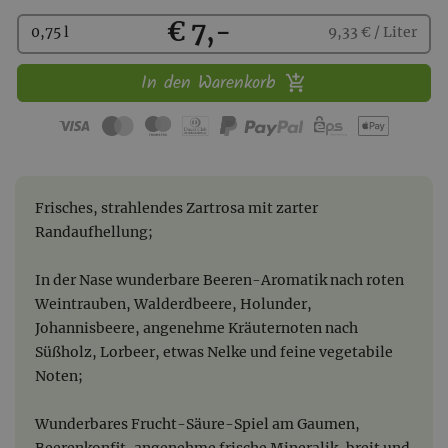
Kaufen
€ 7,-
0,75 l
9,33 € / Liter
In den Warenkorb
Frisches, strahlendes Zartrosa mit zarter
Randaufhellung;
In der Nase wunderbare Beeren-Aromatik nach roten
Weintrauben, Walderdbeere, Holunder,
Johannisbeere, angenehme Kräuternoten nach
Süßholz, Lorbeer, etwas Nelke und feine vegetabile
Noten;
Wunderbares Frucht-Säure-Spiel am Gaumen,
Beerenkonfit, angenehme frische Mineralik, breit und