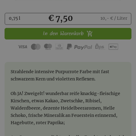
Kaufen
€ 7,50
0,75 l
10,- € / Liter
In den Warenkorb
Strahlende intensive Purpurrote Farbe mit fast
schwarzem Kern und violetten Reflexen.
Oh JA! Zweigelt! wunderbar reife knackig-fleischige
Kirschen, etwas Kakao, Zwetschke, Ribisel,
Walderdbeere, dezente Heidelbeeraromen, Helle
Schoko, frische Mineralik an Feuerstein erinnernd,
Hagebutte, roter Paprika;