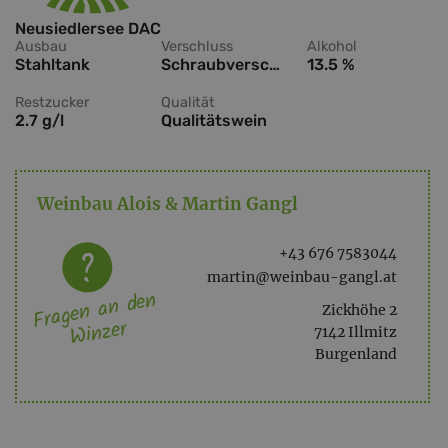
Neusiedlersee DAC
Ausbau
Verschluss
Alkohol
Stahltank
Schraubverschluss
13.5 %
Restzucker
Qualität
2.7 g/l
Qualitätswein
Weinbau Alois & Martin Gangl
+43 676 7583044
martin@weinbau-gangl.at
Fragen an den
Zickhöhe 2
Winzer
7142 Illmitz
Burgenland