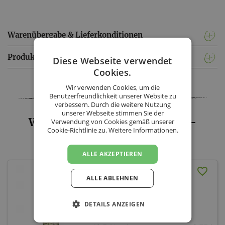
Warenübergabe & Lieferkonditionen
Produktinformationen
Diese Webseite verwendet
Cookies.
Facebook
Twitter
Messenger
WhatsApp
LinkedIn
XING
Teilen
Wir verwenden Cookies, um die
Benutzerfreundlichkeit unserer Website zu
verbessern. Durch die weitere Nutzung
unserer Webseite stimmen Sie der
Weinbau Alois & Martin Gangl -
Verwendung von Cookies gemäß unserer
Cookie-Richtlinie zu.
Weitere Informationen.
Sortiment
ALLE AKZEPTIEREN
Moskatolino Frizzante
ALLE ABLEHNEN
2025
Weinbau Alois & Martin Gangl
DETAILS ANZEIGEN
Burgenland