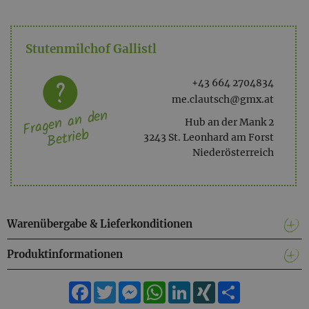
C12-15 Alkyl Benzoate, Lecithin, Alcohol, Tocopherol,
Ascorbyl Palmitate, Retinyl Acetate, Ascorbic Acid, Citric
Stutenmilchof Gallistl
Acid, Parfum (äth. Öle), Propanediol, Phenethyl Alcohol,
Undecyl Alcohol, Linalool*, Geraniol*, Citral*, Limonene*,
Benzylbenzoate*;
+43 664 2704834
me.clautsch@gmx.at
Fragen an den
Hub an der Mank 2
Betrieb
3243 St. Leonhard am Forst
Niederösterreich
Warenübergabe & Lieferkonditionen
Produktinformationen
Facebook
Twitter
Messenger
WhatsApp
LinkedIn
XING
Teilen