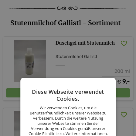
Stutenmilchof Gallistl - Sortiment
Duschgel mit Stutenmilch
Stutenmilchof Gallistl
200 ml
9,-
€
Diese Webseite verwendet
In den Warenkorb
Cookies.
Wir verwenden Cookies, um die
Benutzerfreundlichkeit unserer Website zu
Flüssigseife mit
verbessern. Durch die weitere Nutzung
Stutenmilch "Sonne im
unserer Webseite stimmen Sie der
Herzen"
Verwendung von Cookies gemäß unserer
Cookie-Richtlinie zu.
Weitere Informationen.