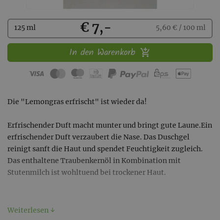
Kaufen
€ 7,-
125 ml
5,60 € / 100 ml
In den Warenkorb
Die "Lemongras erfrischt" ist wieder da!
Erfrischender Duft macht munter und bringt gute Laune.Ein
erfrischender Duft verzaubert die Nase. Das Duschgel
reinigt sanft die Haut und spendet Feuchtigkeit zugleich.
Das enthaltene Traubenkernöl in Kombination mit
Stutenmilch ist wohltuend bei trockener Haut.
Ingredients: Aqua, Cocamidopropyl Betaine, Vitis Vinifera
Weiterlesen ↓
Seed Oil, Equae Lac Powder, Squalane, Glycerin, Panthenol,