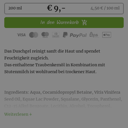
Kaufen
€ 9,-
200 ml
4,50 € / 100 ml
In den Warenkorb
Das Duschgel reinigt sanft die Haut und spendet
Feuchtigkeit zugleich.
Das enthaltene Traubenkernöl in Kombination mit
Stutenmilch ist wohltuend bei trockener Haut.
Ingredients: Aqua, Cocamidopropyl Betaine, Vitis Vinifera
Seed Oil, Equae Lac Powder, Squalane, Glycerin, Panthenol,
C12-15 Alkyl Benzoate, Lecithin, Alcohol, Tocopherol,
Ascorbyl Palmitate, Retinyl Acetate, Ascorbic Acid, Citric
Weiterlesen ↓
Acid, Parfum (äth. Öl), Benzylalcohol; Linalool*, Farnesol*,
Benzylbenzoate*;