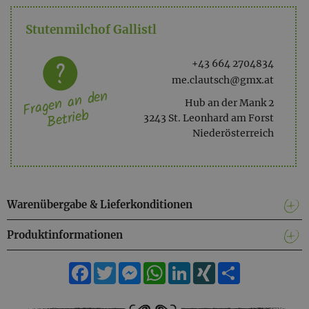
Stutenmilchof Gallistl
+43 664 2704834
me.clautsch@gmx.at
Fragen an den
Hub an der Mank 2
Betrieb
3243 St. Leonhard am Forst
Niederösterreich
Warenübergabe & Lieferkonditionen
Produktinformationen
Facebook
Twitter
Messenger
WhatsApp
LinkedIn
XING
Teilen