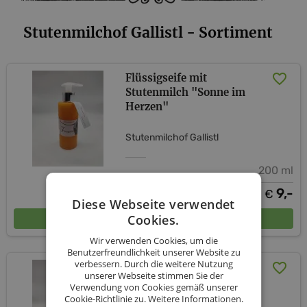
Stutenmilchof Gallistl - Sortiment
Flüssigseife mit
Stutenmilch "Sonne im
Herzen"
Stutenmilchof Gallistl
200 ml
9,-
€
Diese Webseite verwendet
In den Warenkorb
Cookies.
Wir verwenden Cookies, um die
Benutzerfreundlichkeit unserer Website zu
verbessern. Durch die weitere Nutzung
Flüssigseife mit
unserer Webseite stimmen Sie der
Stutenmilch Lemongras
Verwendung von Cookies gemäß unserer
Cookie-Richtlinie zu.
Weitere Informationen.