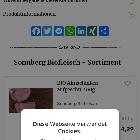
Warenübergabe & Lieferkonditionen
Produktinformationen
Facebook
Twitter
Messenger
WhatsApp
LinkedIn
XING
Teilen
Sonnberg Biofleisch - Sortiment
BIO Almschinken
aufgeschn. 100g
Sonnberg Biofleisch
100 g
Diese Webseite verwendet
4,29
€
Cookies.