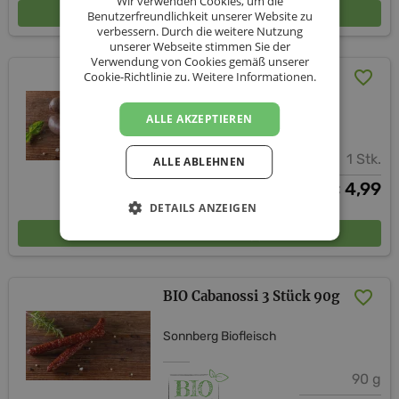
Wir verwenden Cookies, um die
In den Warenkorb
Benutzerfreundlichkeit unserer Website zu
verbessern. Durch die weitere Nutzung
unserer Webseite stimmen Sie der
Verwendung von Cookies gemäß unserer
BIO Blunzen 2 Stück 240g
Cookie-Richtlinie zu.
Weitere Informationen.
Sonnberg Biofleisch
ALLE AKZEPTIEREN
1 Stk.
ALLE ABLEHNEN
4,99
€
DETAILS ANZEIGEN
In den Warenkorb
BIO Cabanossi 3 Stück 90g
Sonnberg Biofleisch
90 g