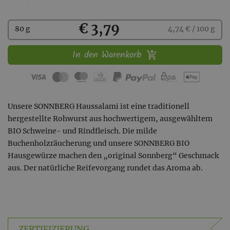
Kaufen
€ 3,79
80 g
4,74 € / 100 g
In den Warenkorb
Unsere SONNBERG Haussalami ist eine traditionell
hergestellte Rohwurst aus hochwertigem, ausgewähltem
BIO Schweine- und Rindfleisch. Die milde
Buchenholzräucherung und unsere SONNBERG BIO
Hausgewürze machen den „original Sonnberg“ Geschmack
aus. Der natürliche Reifevorgang rundet das Aroma ab.
ZERTIFIZIERUNG