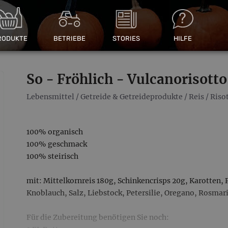
RODUKTE
BETRIEBE
STORIES
HILFE
So - Fröhlich - Vulcanorisotto
Lebensmittel
/
Getreide & Getreideprodukte
/
Reis
/
Riso
100% organisch
100% geschmack
100% steirisch
mit: Mittelkornreis 180g, Schinkencrisps 20g, Karotten,
Knoblauch, Salz, Liebstock, Petersilie, Oregano, Rosmar
Für die Zubereitung benötigen Sie noch: