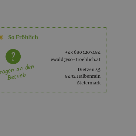
So Fröhlich
g dazugeben und glasig werden lassen. Mit
nd immer wieder umrühren. Nach ca. 15 Minuten
‭+43 680 1207484‬
hren und noch 5 Minuten ziehen lassen.
ewald@so-froehlich.at
ragen an den
Dietzen 45
Betrieb
8492 Halbenrain
Steiermark