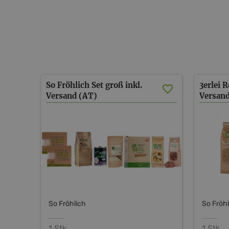
So Fröhlich Set groß inkl.
3erlei R
Versand (AT)
Versan
So Fröhlich
So Fröh
1 Stk.
1 Stk.