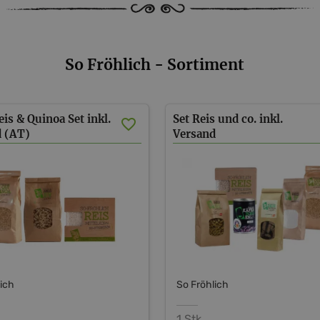
So Fröhlich - Sortiment
eis & Quinoa Set inkl.
Set Reis und co. inkl.
d (AT)
Versand
(AT)
lich
So Fröhlich
1 Stk.