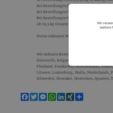
Bei Bestellungen bis 9,999 kg Gesamtgewic
Bei Bestellungen bis 14,499 kg Gesamtgewi
Bei Bestellungen bis 19,499 kg Gesamtgewi
Wir verwen
Ab 19,5 kg Gesamtgewicht: 18,00 € Versand
weitere 
Preise inklusive MwSt.
Wir nehmen Bestellungen ausschließlich au
Österreich, Belgien, Bulgarien, Dänemark, 
Finnland, Frankreich, Griechenland, Irland, 
Litauen, Luxemburg, Malta, Niederlande, 
Schweden, Slowakei, Slowenien, Spanien, T
Facebook
Twitter
Messenger
WhatsApp
LinkedIn
XING
Teilen