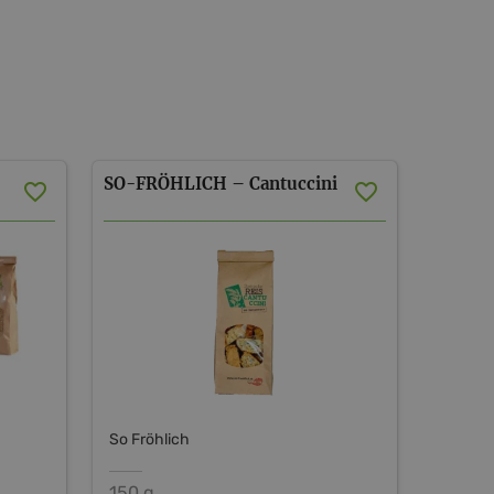
SO-FRÖHLICH
–
Cantuccini
So Fröhlich
150 g