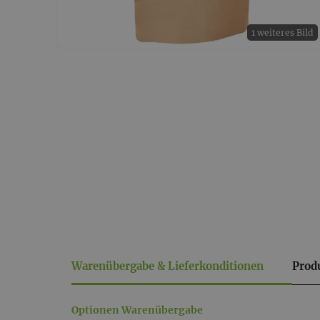
1 weiteres Bild
Warenübergabe & Lieferkonditionen
Prod
Warenübergabe
Optionen Warenübergabe