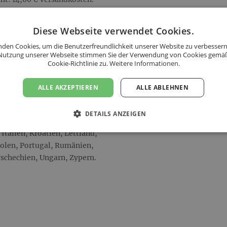
ht: 15,00 € Versandkosten.
cht: 16,00 € Versandkosten.
Diese Webseite verwendet Cookies.
cht: 17,00 € Versandkosten.
den Cookies, um die Benutzerfreundlichkeit unserer Website zu verbessern
kosten.
Nutzung unserer Webseite stimmen Sie der Verwendung von Cookies gemä
Cookie-Richtlinie zu.
Weitere Informationen.
ALLE AKZEPTIEREN
ALLE ABLEHNEN
s folgenden Ländern an:
DETAILS ANZEIGEN
Deutschland, Estland,
Italien, Kroatien, Lettland,
Polen, Portugal, Rumänien,
schechien, Ungarn, Zypern.