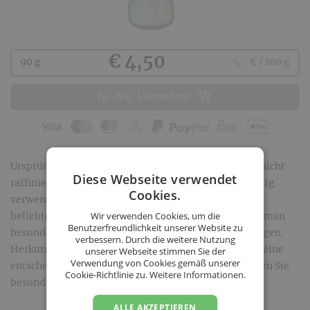
Kaufen
€ 4,50
90 g
5,- € / 100 g
In den Warenkorb
Ursprüngliche Qualität aus schonender Gewinnung, nicht
Diese Webseite verwendet
raffiniert, ohne Rieselhilfe und Zusatzstoffe, Vielseitig
Cookies.
verwendbar zum Würzen von Speisen; Salz ist das
beliebteste Würzmittel und aus diesem Grund sollte man
Wir verwenden Cookies, um die
Benutzerfreundlichkeit unserer Website zu
besonderes Augenmerk auf die Qualität des Salzes legen.
verbessern. Durch die weitere Nutzung
Herkunft, Gewinnung und Verarbeitung spielen hier eine
unserer Webseite stimmen Sie der
Verwendung von Cookies gemäß unserer
entscheidende Rolle. Mit dem Natur-Steinsalz würzen Sie
Cookie-Richtlinie zu.
Weitere Informationen.
besonders gesund.
ALLE AKZEPTIEREN