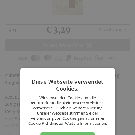
Kaufen
€ 3,29
40 g
8,22 € / 100 g
In den Warenkorb
Zubereitung: 2 Teelöffel Gewürzmischung für ca. 500 g
Diese Webseite verwendet
Roggenmehl
Cookies.
Rezept für Lebkuchen:
Wir verwenden Cookies, um die
Benutzerfreundlichkeit unserer Website zu
200 g Honig
verbessern. Durch die weitere Nutzung
160 g Rohrzucker
unserer Webseite stimmen Sie der
Verwendung von Cookies gemäß unserer
60 g Butter
Cookie-Richtlinie zu.
Weitere Informationen.
1/8 l Wasser
1 Ei