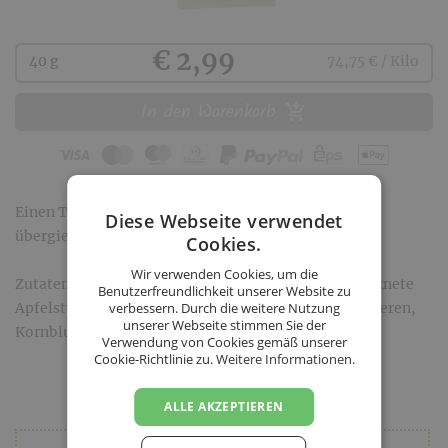
Kaufen
€ 2,99
40 g
74,75 € / Kilo
In den Warenkorb
Einen TL dieser Mischung mit 200-250 ml Wasser
Diese Webseite verwendet
übergießen und 5 Minuten ziehen lassen.
Cookies.
Wir verwenden Cookies, um die
Zutaten: Hibiskusblüten, Hagebuttenschale, getrocknete
Benutzerfreundlichkeit unserer Website zu
Apfelstücke, Holunderbeeren, Schlehdorn, Heidelbeeren,
verbessern. Durch die weitere Nutzung
unserer Webseite stimmen Sie der
Kornblume
Verwendung von Cookies gemäß unserer
Cookie-Richtlinie zu.
Weitere Informationen.
ALLE AKZEPTIEREN