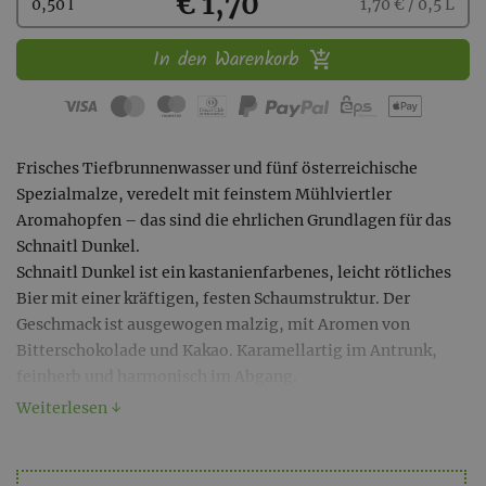
Kaufen
€ 1,70
0,50 l
1,70 € / 0,5 L
In den Warenkorb
Frisches Tiefbrunnenwasser und fünf österreichische
Spezialmalze, veredelt mit feinstem Mühlviertler
Aromahopfen – das sind die ehrlichen Grundlagen für das
Schnaitl Dunkel.
Schnaitl Dunkel ist ein kastanienfarbenes, leicht rötliches
Bier mit einer kräftigen, festen Schaumstruktur. Der
Geschmack ist ausgewogen malzig, mit Aromen von
Bitterschokolade und Kakao. Karamellartig im Antrunk,
feinherb und harmonisch im Abgang.
Weiterlesen ↓