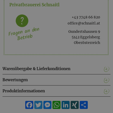
Privatbrauerei Schnaitl
+43 7748 66 820
office@schnaitl.at
Fragen an den
Gundertshausen 9
Betrieb
5142 Eggelsberg
Oberösterreich
Warenübergabe & Lieferkonditionen
Bewertungen
Produktinformationen
Facebook
Twitter
Messenger
WhatsApp
LinkedIn
XING
Teilen