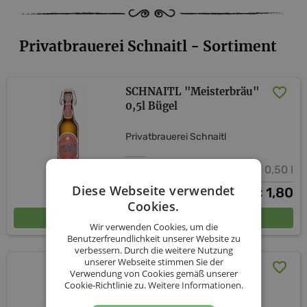
Privatbrauerei Schnaitl - Sortiment
SCHNAITL "Meisterbräu"
0,5l Bügel
Privatbrauerei Schnaitl
0,50 l
Diese Webseite verwendet
1,80
€
Cookies.
In den Warenkorb
Wir verwenden Cookies, um die
Benutzerfreundlichkeit unserer Website zu
verbessern. Durch die weitere Nutzung
unserer Webseite stimmen Sie der
STILLE NACHT -
Verwendung von Cookies gemäß unserer
Zigarrenbrand 0,20l
Cookie-Richtlinie zu.
Weitere Informationen.