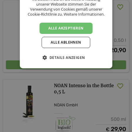
unserer Webseite stimmen Sie der
NOAN Douro in the Bottle
Verwendung von Cookies gemäß unserer
0,5 L
Cookie-Richtlinie zu.
Weitere Informationen.
NOAN GmbH
ALLE AKZEPTIEREN
0,50 l
ALLE ABLEHNEN
20,90
€
DETAILS ANZEIGEN
In den Warenkorb
NOAN Intenso in the Bottle
0,5 L
NOAN GmbH
500 ml
29,90
€