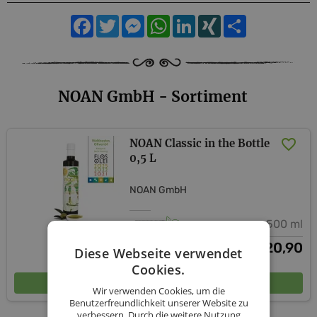
Facebook
Twitter
Messenger
WhatsApp
LinkedIn
XING
Teilen
NOAN GmbH - Sortiment
NOAN Classic in the Bottle
0,5 L
NOAN GmbH
500 ml
20,90
€
Diese Webseite verwendet
Cookies.
In den Warenkorb
Wir verwenden Cookies, um die
Benutzerfreundlichkeit unserer Website zu
verbessern. Durch die weitere Nutzung