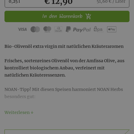
Kaufen
€ 12,90
0,25 l
51,60 € / Liter
In den Warenkorb
Bio-Olivenöl extra virgin mit natürlichen Kräuteraromen
Frisches, sortenreines Olivenöl von der Amfissa Olive, aus
kontrolliert biologischem Anbau, verfeinert mit
natürlichen Kräuteressenzen.
NOAN-Tipp! Mit diesen Speisen harmoniert NOAN Herbs
besonders gut:
Rindersteak
Weiterlesen ↓
Lamm
Huhn
Ofen- & Grillgemüse