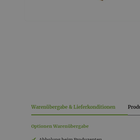
Warenübergabe & Lieferkonditionen
Prod
Warenübergabe
Optionen Warenübergabe
&
Abholung beim Produzenten