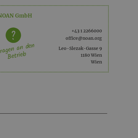
NOAN GmbH
+43 1 2266000
office@noan.org
ragen an den
Leo-Slezak-Gasse 9
Betrieb
1180 Wien
Wien