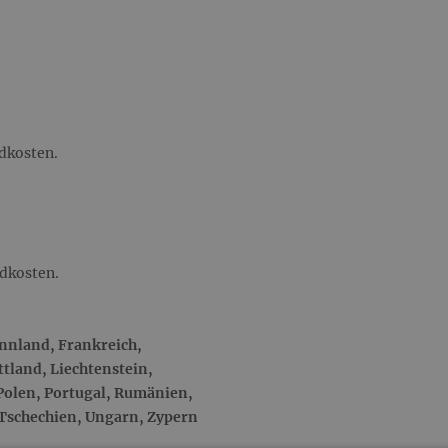
ndkosten.
ndkosten.
innland, Frankreich,
ttland, Liechtenstein,
Polen, Portugal, Rumänien,
 Tschechien, Ungarn, Zypern