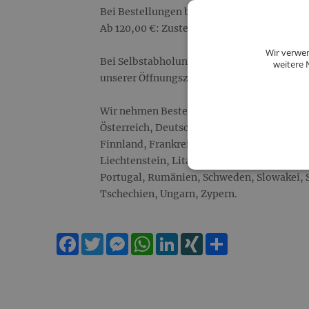
Bei Bestellungen bis 119,99 €: 11,90 € Vers
Ab 120,00 €: Zustellung gratis!
Wir verwen
Bei Selbstabholung sind Ihre Produkte am
weitere 
unserer Öffnungszeiten abholbereit.
Wir nehmen Bestellungen ausschließlich au
Österreich, Deutschland, Belgien, Bulgarie
Finnland, Frankreich, Griechenland, Irland, 
Liechtenstein, Litauen, Luxemburg, Malta,
Portugal, Rumänien, Schweden, Slowakei, 
Tschechien, Ungarn, Zypern.
Facebook
Twitter
Messenger
WhatsApp
LinkedIn
XING
Teilen