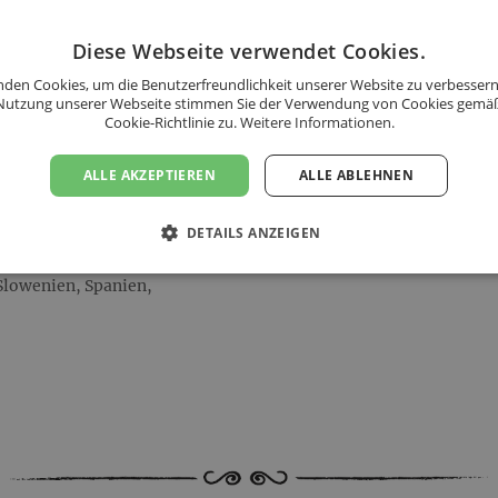
andkosten.
Diese Webseite verwendet Cookies.
den Cookies, um die Benutzerfreundlichkeit unserer Website zu verbessern
 nächsten Werktag während
Nutzung unserer Webseite stimmen Sie der Verwendung von Cookies gemä
Cookie-Richtlinie zu.
Weitere Informationen.
ALLE AKZEPTIEREN
ALLE ABLEHNEN
s folgenden Ländern an:
n, Dänemark, Estland,
Italien, Kroatien, Lettland,
DETAILS ANZEIGEN
 Niederlande, Polen,
Slowenien, Spanien,