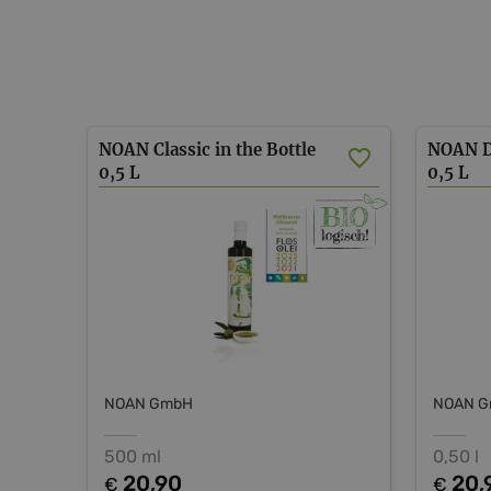
NOAN
Classic
in
the
Bottle
NOAN
0,5
L
0,5
L
NOAN GmbH
NOAN 
500 ml
0,50 l
20,90
20,
€
€