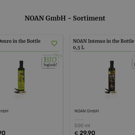
NOAN GmbH - Sortiment
Douro
in
the
Bottle
NOAN
Intenso
in
the
Bottle
0,5
L
GmbH
NOAN GmbH
500 ml
90
29,90
€