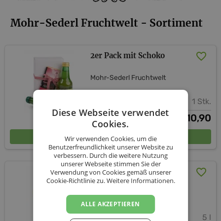
Mohr-Sederl Fruchtwelt - Sortiment
2er Pack mit Schoko
Mohr-Sederl Fruchtwelt
1 Stk.
Diese Webseite verwendet
10,90
€
Cookies.
In den Warenkorb
Wir verwenden Cookies, um die
Benutzerfreundlichkeit unserer Website zu
verbessern. Durch die weitere Nutzung
unserer Webseite stimmen Sie der
Apfel Johannisbeere
Verwendung von Cookies gemäß unserer
Cookie-Richtlinie zu.
Weitere Informationen.
Mohr-Sederl Fruchtwelt
ALLE AKZEPTIEREN
5 l