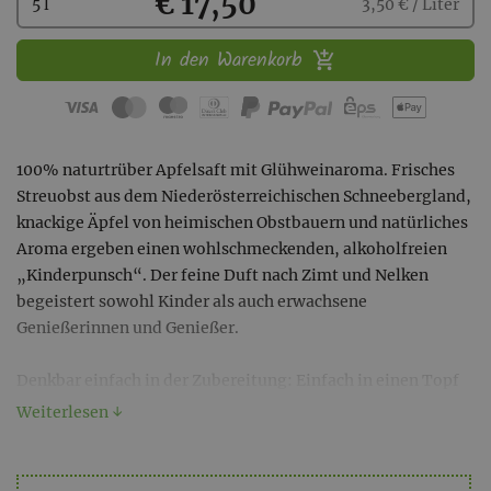
Kaufen
€ 17,50
5 l
3,50 € / Liter
In den Warenkorb
100% naturtrüber Apfelsaft mit Glühweinaroma. Frisches
Streuobst aus dem Niederösterreichischen Schneebergland,
knackige Äpfel von heimischen Obstbauern und natürliches
Aroma ergeben einen wohlschmeckenden, alkoholfreien
„Kinderpunsch“. Der feine Duft nach Zimt und Nelken
begeistert sowohl Kinder als auch erwachsene
Genießerinnen und Genießer.
Denkbar einfach in der Zubereitung: Einfach in einen Topf
geben und erwärmen. Schmeckt auch kalt hervorragend.
Weiterlesen ↓
Unsere Fruchtbox ist eine sogenannte "Bag in Box". Sie
besteht aus einem Sack mit integriertem Auslasshahn, der