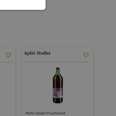
Apfel-Hudler
Mohr-Sederl Fruchtwelt