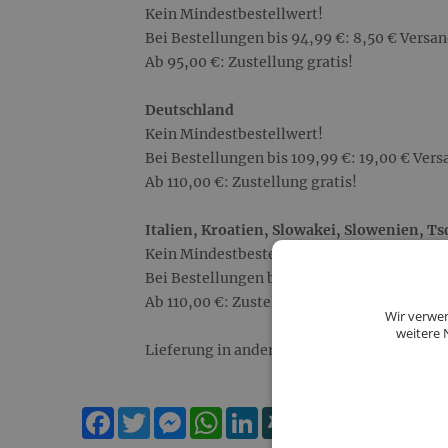
Kein Mindestbestellwert!
Bei Bestellungen bis 94,99 €: 8,50 € Versa
Ab 95,00 €: Zustellung gratis!
Deutschland
Kein Mindestbestellwert!
Bei Bestellungen bis 109,99 €: 19,00 € Ver
Ab 110,00 €: Zustellung gratis!
Italien, Kroatien, Slowakei, Slowenien, T
Kein Mindestbestellwert!
Bei Bestellungen bis 109,99 €: 31,00 € Ver
Ab 110,00 €: Zustellung gratis!
Wir verwen
weitere 
Lieferung in andere Länder gerne auf Anfra
Facebook
Twitter
Messenger
WhatsApp
LinkedIn
XING
Teilen