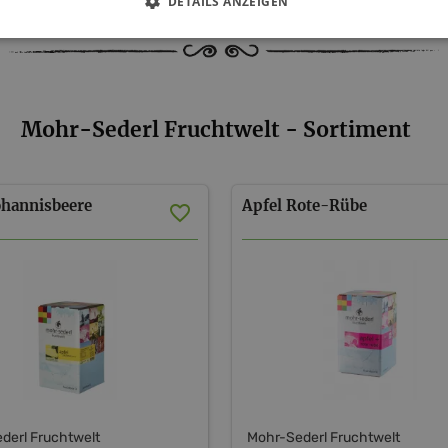
DETAILS ANZEIGEN
Mohr-Sederl Fruchtwelt - Sortiment
ohannisbeere
Apfel
Rote-Rübe
derl Fruchtwelt
Mohr-Sederl Fruchtwelt