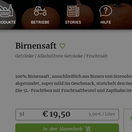
RODUKTE
BETRIEBE
STORIES
HILFE
Birnensaft
Getränke
/
Alkoholfreie Getränke
/
Fruchtsaft
100% Birnensaft, ausschließlich aus Birnen von Streuob
abgerundet, super mild im Geschmack, streichelt den G
Die 5L-Fruchtbox mit Fruchtsaftbeutel und Zapfhahn ist
Kaufen
€ 19,50
5 l
3,90 € / Liter
In den Warenkorb