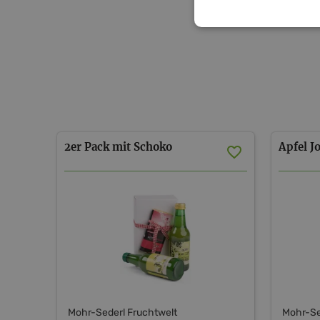
2er
Pack
mit
Schoko
Apfel
J
Mohr-Sederl Fruchtwelt
Mohr-Se