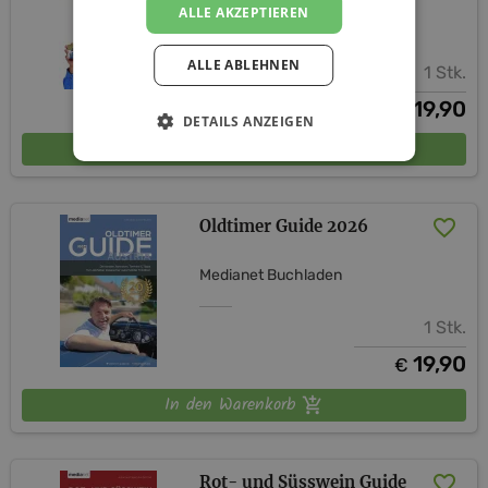
ALLE AKZEPTIEREN
und die Öffentlichkeit.
Medianet Buchladen
ALLE ABLEHNEN
1 Stk.
Sämtliche Informationen dazu gibt es auch online unter
csr-guide.at.
19,90
€
DETAILS ANZEIGEN
In den Warenkorb
Erschienen am 27. Februar 2026
Oldtimer Guide 2026
Medianet Buchladen
1 Stk.
19,90
€
In den Warenkorb
Rot- und Süsswein Guide