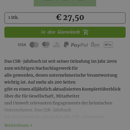
Kaufen
€ 27,50
1 Stk.
In den Warenkorb
Das CSR-Jahrbuch ist seit seiner Gründung im Jahr 2009
zum wichtigen Nachschlagewerk für
alle geworden, denen unternehmerische Verantwortung
wichtig ist. Auf mehr als 200 Seiten
gibt es einen alljährlich aktualisierten Komplettüberblick
über die für Gesellschaft, Mitarbeiter
und Umwelt relevanten Engagements der heimischen
Unternehmen. Das CSR-Jahrbuch
hat den Anspruch, möglichst alle CSR-relevanten
Aktivitäten in Österreich systematisch
Weiterlesen ↓