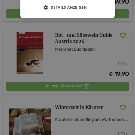
49,90
€
DETAILS ANZEIGEN
In den Warenkorb
Rot- und Süsswein Guide
Austria 2026
Medianet Buchladen
1 Stk.
19,90
€
In den Warenkorb
Winterzeit in Kärnten
Kräuterlei Schiefling am Wörthersee, vulgo Kozian
1 Stk.