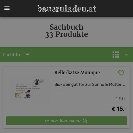
Sachbuch
33 Produkte
filter_list
Suchfilter
Kellerkatze Monique
Bio-Weingut Tor zur Sonne & Mutter Erde Shop
1 Stk.
15,-
€
In den Warenkorb