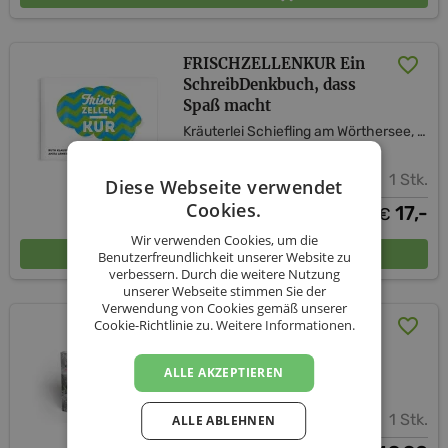
FRISCHZELLENKUR Ein
SchreibDenkbuch, dass
Spaß macht
Kräuterlei Schiefling am Wörthersee, vulgo Kozian
1 Stk.
Diese Webseite verwendet
Cookies.
17,-
€
Wir verwenden Cookies, um die
In den Warenkorb
Benutzerfreundlichkeit unserer Website zu
verbessern. Durch die weitere Nutzung
unserer Webseite stimmen Sie der
Verwendung von Cookies gemäß unserer
Buch Villgrater Natur –
Cookie-Richtlinie zu.
Weitere Informationen.
Villgrater Kultur
Villgrater Natur Produkte
ALLE AKZEPTIEREN
1 Stk.
ALLE ABLEHNEN