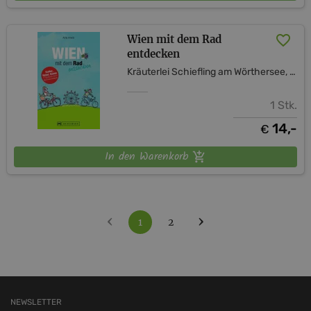
Wien mit dem Rad
entdecken
Kräuterlei Schiefling am Wörthersee, vulgo Kozian
1 Stk.
14,-
€
In den Warenkorb
‹
›
1
2
NEWSLETTER