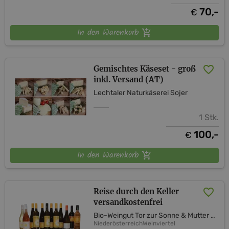
70,-
€
In den Warenkorb
Gemischtes Käseset - groß
inkl. Versand (AT)
Lechtaler Naturkäserei Sojer
1 Stk.
100,-
€
In den Warenkorb
Reise durch den Keller
versandkostenfrei
Bio-Weingut Tor zur Sonne & Mutter Erde Shop
Niederösterreich
Weinviertel