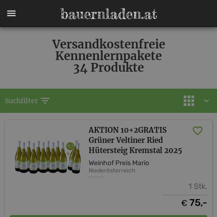
Versandkostenfreie
Kennenlernpakete
34 Produkte
filter_list
Suchfilter
AKTION 10+2GRATIS
Grüner Veltiner Ried
Hütersteig Kremstal 2025
Weinhof Preis Mario
Niederösterreich
1 Stk.
75,-
€