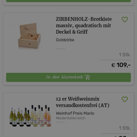
ZIRBENHOLZ-Brotkiste
massiv, quadratisch mit
Deckel & Griff
Goldzirbe
1 Stk.
109,-
€
In den Warenkorb
12 er Weißweinmix
versandkostenfrei (AT)
Weinhof Preis Mario
Niederösterreich
1 Stk.