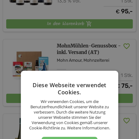
13,5 % vol.
1 Stk.
95,-
€
In den Warenkorb
MohnMühlen-Genussbox -
inkl. Versand (AT)
Mohn Amour, Mohnzelterei
1 Stk.
Diese Webseite verwendet
75,-
€
Cookies.
In den Warenkorb
Wir verwenden Cookies, um die
Benutzerfreundlichkeit unserer Website zu
verbessern. Durch die weitere Nutzung
unserer Webseite stimmen Sie der
Verkostungs-Sort. von
Verwendung von Cookies gemäß unserer
Lagen und Reserve (inkl.
Cookie-Richtlinie zu.
Weitere Informationen.
Versand AT)