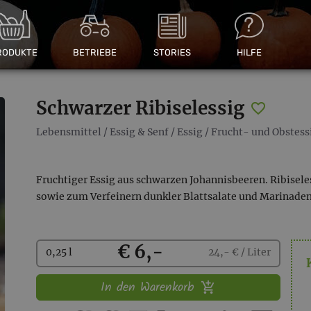
RODUKTE
BETRIEBE
STORIES
HILFE
Schwarzer Ribiselessig
Lebensmittel
/
Essig & Senf
/
Essig
/
Frucht- und Obstess
Fruchtiger Essig aus schwarzen Johannisbeeren. Ribiseles
sowie zum Verfeinern dunkler Blattsalate und Marinaden
Kaufen
€ 6,-
0,25 l
24,- € / Liter
In den Warenkorb