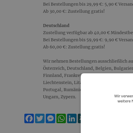
Bei Bestellungen bis 29,99 €: 5,90 € Versa
Ab 30,00 €: Zustellung gratis!
Deutschland
Zustellung verfügbar ab 40,00 € Mindestbe
Bei Bestellungen bis 59,99 €: 9,90 € Versa
Ab 60,00 €: Zustellung gratis!
Wir nehmen Bestellungen ausschließlich au
Österreich, Deutschland, Belgien, Bulgarie
Finnland, Frankreich, Griechenland, Irland, 
Liechtenstein, Litauen, Luxemburg, Malta,
Portugal, Rumänien, Schweden, Slowakei, 
Wir verwen
Ungarn, Zypern.
weitere 
Facebook
Twitter
Messenger
WhatsApp
LinkedIn
XING
Teilen