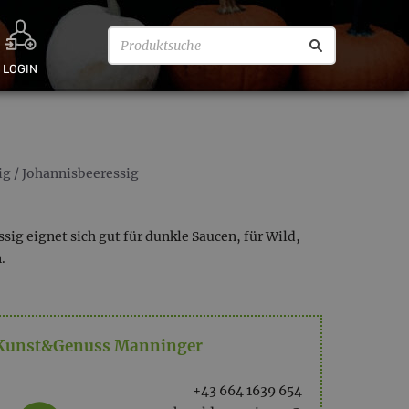
LOGIN
ig
/
Johannisbeeressig
sig eignet sich gut für dunkle Saucen, für Wild,
.
Kunst&Genuss Manninger
+43 664 1639 654