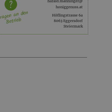
harald.manninger@
honiggenuss.at
ragen an den
Höflingstrasse 6a
Betrieb
8063 Eggersdorf
Steiermark