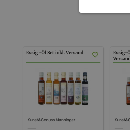
Essig
-Öl
Set
inkl.
Versand
Essig-Ö
Versan
Kunst&Genuss Manninger
Kunst&G