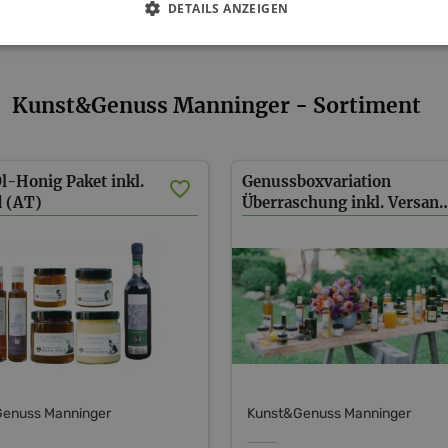
DETAILS ANZEIGEN
Kunst&Genuss Manninger - Sortiment
l-Honig Paket inkl.
Genussboxvariation
d (AT)
Überraschung inkl. Ve
enuss Manninger
Kunst&Genuss Manninger