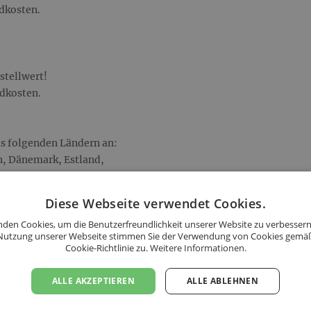
ndkosten.
stellwert!
ndkosten.
s folgenden Ländern an:
n, Dänemark, Estland,
Italien, Kroatien, Lettland,
 Niederlande, Polen,
Diese Webseite verwendet Cookies.
Slowenien, Tschechien,
den Cookies, um die Benutzerfreundlichkeit unserer Website zu verbessern
Nutzung unserer Webseite stimmen Sie der Verwendung von Cookies gemä
Cookie-Richtlinie zu.
Weitere Informationen.
ALLE AKZEPTIEREN
ALLE ABLEHNEN