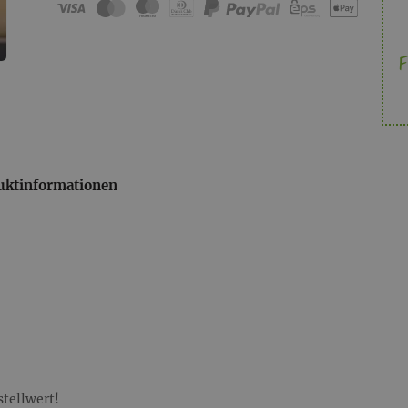
F
uktinformationen
stellwert!