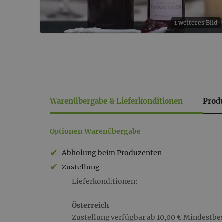
1 weiteres Bild
Warenübergabe & Lieferkonditionen
Prod
Warenübergabe
Optionen Warenübergabe
&
Abholung beim Produzenten
Lieferkonditionen
Zustellung
Lieferkonditionen:
Österreich
Zustellung verfügbar ab 10,00 € Mindestbe