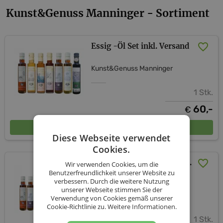
Kunst&Genuss Manninger - Sortiment
Essig -Öl Set inkl. Versand
Kunst&Genuss Manninger
1 Stk.
60,-
€
In den Warenkorb
Diese Webseite verwendet
Cookies.
Essig-Öl-Honig Paket inkl.
Wir verwenden Cookies, um die
Benutzerfreundlichkeit unserer Website zu
Versand (AT)
verbessern. Durch die weitere Nutzung
unserer Webseite stimmen Sie der
Kunst&Genuss Manninger
Verwendung von Cookies gemäß unserer
Cookie-Richtlinie zu.
Weitere Informationen.
1 Stk.