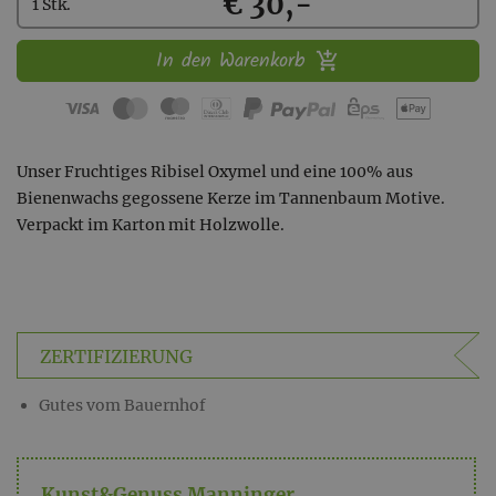
Kaufen
€ 30,-
1 Stk.
In den Warenkorb
Unser Fruchtiges Ribisel Oxymel und eine 100% aus
Bienenwachs gegossene Kerze im Tannenbaum Motive.
Verpackt im Karton mit Holzwolle.
ZERTIFIZIERUNG
Gutes vom Bauernhof
Kunst&Genuss Manninger