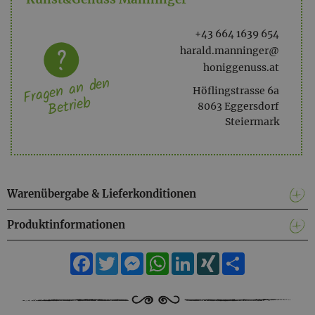
+43 664 1639 654
harald.manninger@
honiggenuss.at
Fragen an den
Höflingstrasse 6a
Betrieb
8063 Eggersdorf
Steiermark
Warenübergabe & Lieferkonditionen
Produktinformationen
Facebook
Twitter
Messenger
WhatsApp
LinkedIn
XING
Teilen