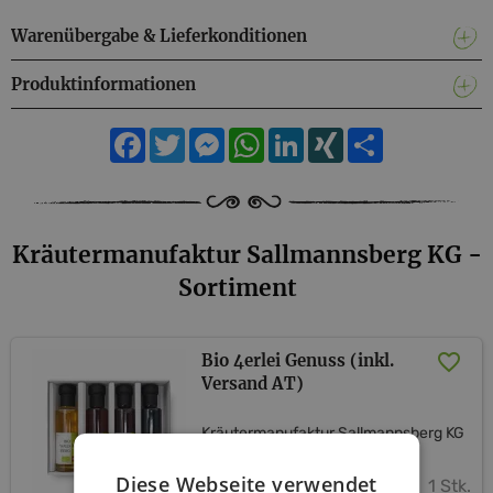
Warenübergabe & Lieferkonditionen
Produktinformationen
Facebook
Twitter
Messenger
WhatsApp
LinkedIn
XING
Teilen
Kräutermanufaktur Sallmannsberg KG -
Sortiment
Bio 4erlei Genuss (inkl.
Versand AT)
Kräutermanufaktur Sallmannsberg KG
Diese Webseite verwendet
1 Stk.