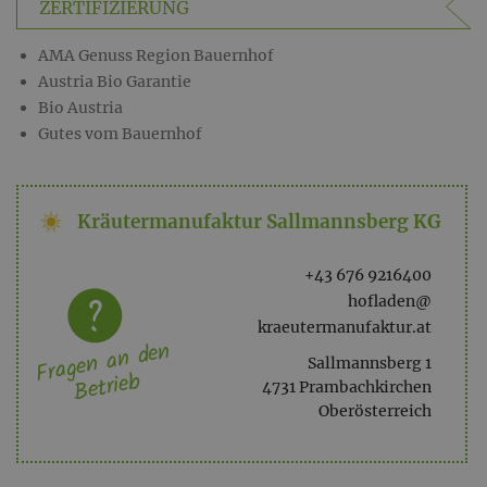
ZERTIFIZIERUNG
AMA Genuss Region Bauernhof
Austria Bio Garantie
Bio Austria
Gutes vom Bauernhof
Kräutermanufaktur Sallmannsberg KG
+43 676 9216400
hofladen@
kraeutermanufaktur.at
Fragen an den
Sallmannsberg 1
Betrieb
4731 Prambachkirchen
Oberösterreich