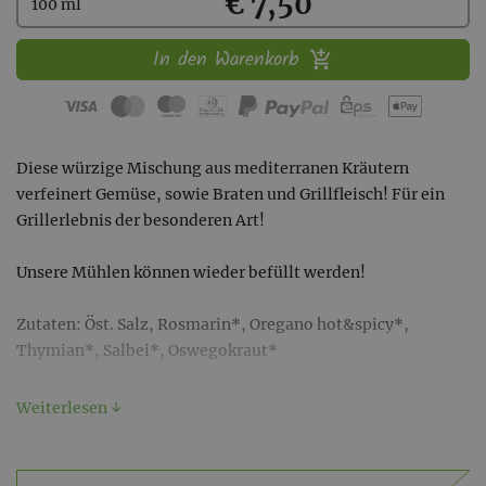
Kaufen
€ 7,50
100 ml
In den Warenkorb
Diese würzige Mischung aus mediterranen Kräutern
verfeinert Gemüse, sowie Braten und Grillfleisch! Für ein
Grillerlebnis der besonderen Art!
Unsere Mühlen können wieder befüllt werden!
Zutaten: Öst. Salz, Rosmarin*, Oregano hot&spicy*,
Thymian*, Salbei*, Oswegokraut*
* aus kontrolliert biologischem Anbau
Weiterlesen ↓
Inhalt: 100ml