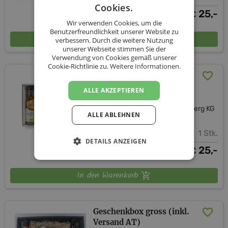
Cookies.
25,-
€
Wir verwenden Cookies, um die
Benutzerfreundlichkeit unserer Website zu
In den Warenkorb
verbessern. Durch die weitere Nutzung
unserer Webseite stimmen Sie der
Verwendung von Cookies gemäß unserer
Cookie-Richtlinie zu.
Weitere Informationen.
Bio 4erlei Süßes (inkl.
Versand AT)
ALLE AKZEPTIEREN
Kräutermanufaktur Sallmannsberg KG
ALLE ABLEHNEN
1 Stk.
DETAILS ANZEIGEN
25,-
€
In den Warenkorb
Geschenkbox gross (inkl.
Versand AT)