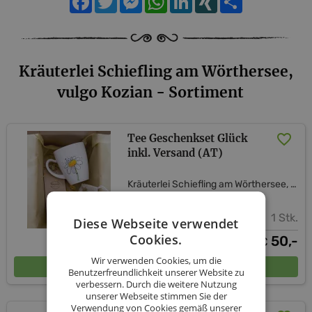
Kräuterlei Schiefling am Wörthersee,
vulgo Kozian - Sortiment
Tee Geschenkset Glück
inkl. Versand (AT)
Kräuterlei Schiefling am Wörthersee, vulgo Kozian
1 Stk.
Diese Webseite verwendet
Cookies.
50,-
€
Wir verwenden Cookies, um die
In den Warenkorb
Benutzerfreundlichkeit unserer Website zu
verbessern. Durch die weitere Nutzung
unserer Webseite stimmen Sie der
Verwendung von Cookies gemäß unserer