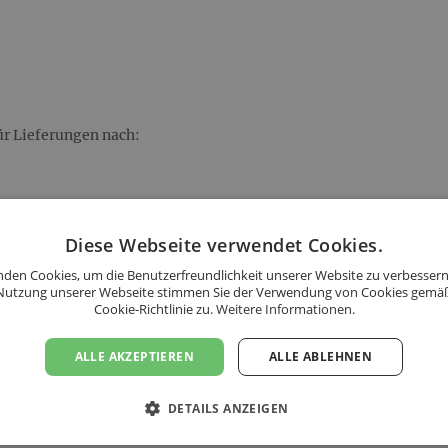
250 Gramm Kenya AA Plus Mount Kenya Selection Kaffee
voller Körper – Hauch von Zitrusfrüchten - Aromen von
100% Arabica / Wiener Röstung (City Plus Roast)
250 Gramm Iced Coffee Espresso
ür Lieferungen nach:
kraftvoller Körper - würzig dezente Säure - leicht süßl
92% Arabica, 8% Robusta / Triestiner Röstung (Full City
 1-2 Tagen nach Bestellung.
250 Gramm Organic La Hermosa Kaffee
nen per E-Mail als pdf)
Diese Webseite verwendet Cookies.
mittlerer cremiger Körper - Kamille mit dunklen Frucht
den Cookies, um die Benutzerfreundlichkeit unserer Website zu verbessern
100% Arabica, k.b.A. - aus kontrolliert biologischem Anb
Nutzung unserer Webseite stimmen Sie der Verwendung von Cookies gemä
Cookie-Richtlinie zu.
Weitere Informationen.
1 Einkaufsnetz / Einkaufstasche
100 % Bio-Baumwolle,
ALLE AKZEPTIEREN
ALLE ABLEHNEN
Größe: ca. 30 x 30 cm, Traggewicht: bis zu 40 kg, Farbe:
DETAILS ANZEIGEN
-----