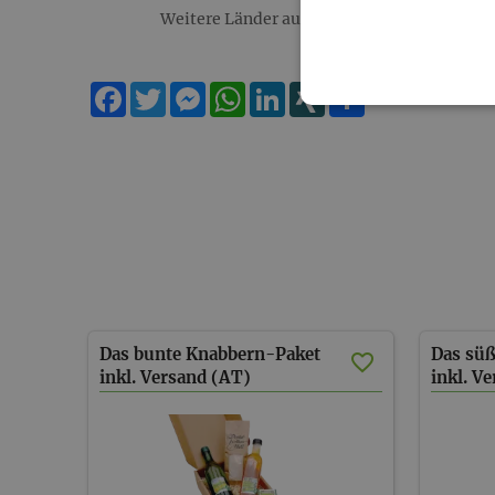
Weitere Länder auf Anfrage!
Facebook
Twitter
Messenger
WhatsApp
LinkedIn
XING
Teilen
Das bunte Knabbern-Paket
Das sü
inkl. Versand (AT)
inkl. V