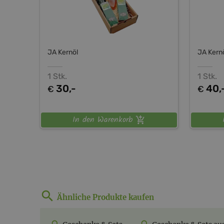
JA Kernöl
JA Kern
1 Stk.
1 Stk.
30,-
40,
€
€
In den Warenkorb
Ähnliche Produkte kaufen