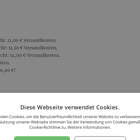
ht: 11,00 € Versandkosten.
ht: 11,50 € Versandkosten.
cht: 14,00 € Versandkosten.
sten.
10,00 €!
ht: 20,00 € Versandkosten.
Diese Webseite verwendet Cookies.
cht: 20,50 € Versandkosten.
cht: 23,50 € Versandkosten.
den Cookies, um die Benutzerfreundlichkeit unserer Website zu verbessern
Nutzung unserer Webseite stimmen Sie der Verwendung von Cookies gemä
sten.
Cookie-Richtlinie zu.
Weitere Informationen.
20,00 €!