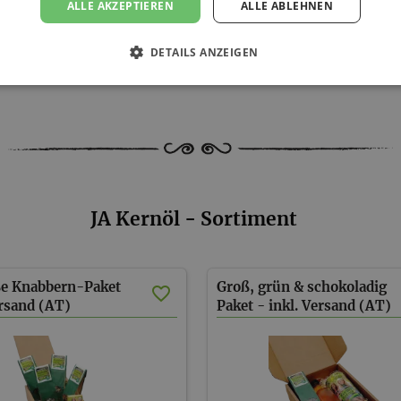
ALLE AKZEPTIEREN
ALLE ABLEHNEN
DETAILS ANZEIGEN
JA Kernöl - Sortiment
ße Knabbern-Paket
Groß, grün & schokoladig
ersand (AT)
Paket - inkl. Versand (AT)