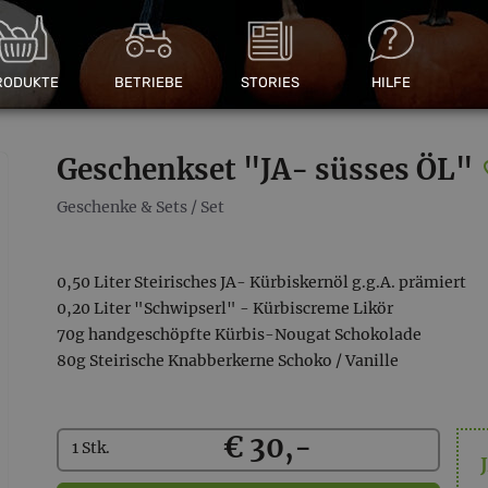
RODUKTE
BETRIEBE
STORIES
HILFE
Geschenkset "JA- süsses ÖL"
Geschenke & Sets
/
Set
0,50 Liter Steirisches JA- Kürbiskernöl g.g.A. prämiert
0,20 Liter "Schwipserl" - Kürbiscreme Likör
70g handgeschöpfte Kürbis-Nougat Schokolade
80g Steirische Knabberkerne Schoko / Vanille
Kaufen
€ 30,-
1 Stk.