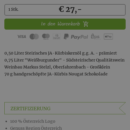
Kaufen
€ 27,-
1 Stk.
In den Warenkorb
0,50 Liter Steirisches JA-Kürbiskernöl g.g. A. - prämiert
0,75 Liter "Weißburgunder" - Südsteirischer Qualitätswein
Weinbau Markus Stelzl, Oberfahrenbach - Großklein
70 g handgeschöpfte JA-Kürbis Nougat Schokolade
ZERTIFIZIERUNG
100 % Österreich Logo
Genuss Region Österreich