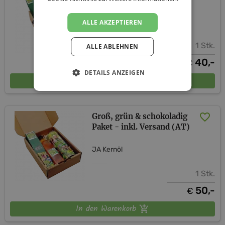
JA Kernöl
ALLE AKZEPTIEREN
1 Stk.
ALLE ABLEHNEN
40,-
€
DETAILS ANZEIGEN
In den Warenkorb
Groß, grün & schokoladig
Paket - inkl. Versand (AT)
JA Kernöl
1 Stk.
50,-
€
In den Warenkorb