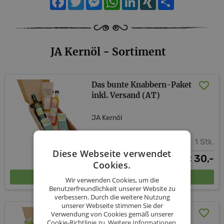
JA Kernöl - Sortiment
Das bunte Knabbern-Paket
inkl. Versand (AT)
JA Kernöl
1 Stk.
Diese Webseite verwendet
30,-
€
Cookies.
In den Warenkorb
Wir verwenden Cookies, um die
Benutzerfreundlichkeit unserer Website zu
verbessern. Durch die weitere Nutzung
unserer Webseite stimmen Sie der
Das süße Knabbern-Paket
Verwendung von Cookies gemäß unserer
Cookie-Richtlinie zu.
Weitere Informationen.
inkl. Versand (AT)