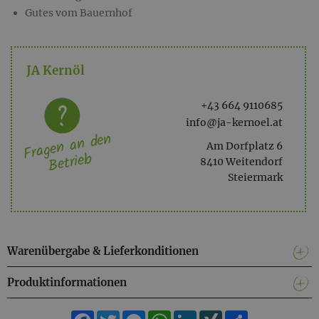
Gutes vom Bauernhof
JA Kernöl
+43 664 9110685
info@ja-kernoel.at
Fragen an den
Am Dorfplatz 6
Betrieb
8410 Weitendorf
Steiermark
Warenübergabe & Lieferkonditionen
Produktinformationen
Facebook
Twitter
Messenger
WhatsApp
LinkedIn
XING
Teilen