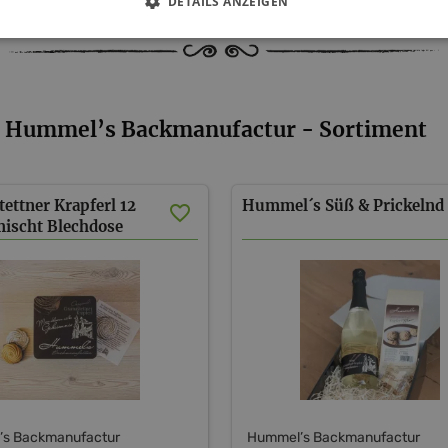
DETAILS ANZEIGEN
Hummel’s Backmanufactur - Sortiment
ettner Krapferl 12
Hummel´s
Süß
&
Prickelnd
mischt Blechdose
s Backmanufactur
Hummel’s Backmanufactur