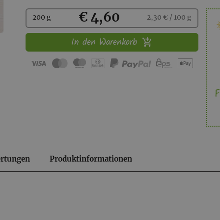
Kaufen
€ 4,60
200 g
2,30 € / 100 g
In den Warenkorb
F
rtungen
Produktinformationen