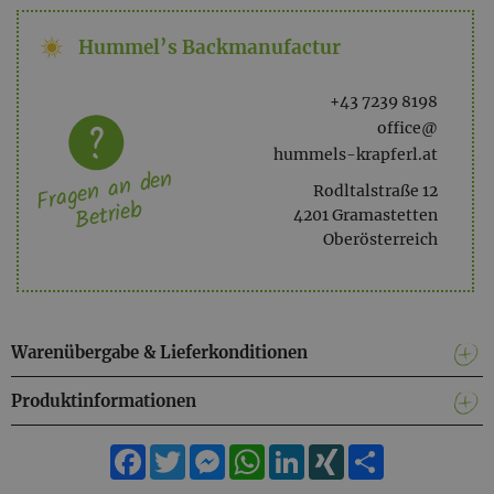
Hummel’s Backmanufactur
Gleichzeitig ist der Duft aber auch mit einer zarten holzigen
und balsamischen Note unterlegt.
+43 7239 8198
office@
hummels-krapferl.at
Fragen an den
Rodltalstraße 12
Betrieb
4201 Gramastetten
Oberösterreich
Warenübergabe & Lieferkonditionen
Produktinformationen
Facebook
Twitter
Messenger
WhatsApp
LinkedIn
XING
Teilen