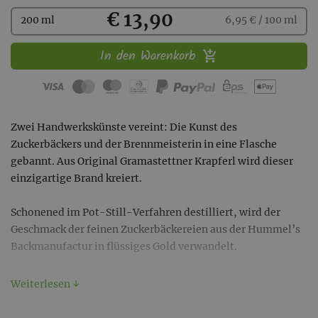
Kaufen
€ 13,90
200 ml
6,95 € / 100 ml
In den Warenkorb
Zwei Handwerkskünste vereint: Die Kunst des
Zuckerbäckers und der Brennmeisterin in eine Flasche
gebannt. Aus Original Gramastettner Krapferl wird dieser
einzigartige Brand kreiert.
Schonened im Pot-Still-Verfahren destilliert, wird der
Geschmack der feinen Zuckerbäckereien aus der Hummel’s
Backmanufactur in flüssiges Gold verwandelt.
Am Gaumen treffen Nuancen von Karamell auf warme süße
Weiterlesen ↓
Vanilletöne, welche den Brand trotz seiner 40 %Vol sehr
rund wirken lassen.