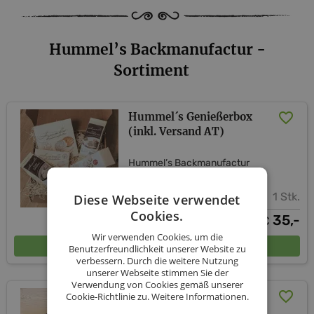
Hummel’s Backmanufactur -
Sortiment
Hummel´s Genießerbox
(inkl. Versand AT)
Hummel’s Backmanufactur
1 Stk.
Diese Webseite verwendet
Cookies.
35,-
€
Wir verwenden Cookies, um die
In den Warenkorb
Benutzerfreundlichkeit unserer Website zu
verbessern. Durch die weitere Nutzung
unserer Webseite stimmen Sie der
Verwendung von Cookies gemäß unserer
Gramastettner Krapferl 12
Cookie-Richtlinie zu.
Weitere Informationen.
Stk. gemischt Blechdose