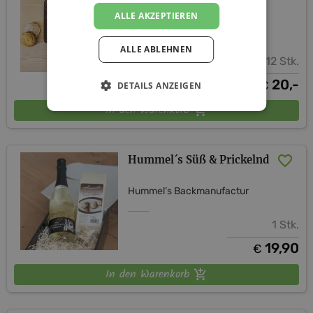
ALLE AKZEPTIEREN
Hummel’s Backmanufactur
ALLE ABLEHNEN
12 Stk.
20,-
€
DETAILS ANZEIGEN
In den Warenkorb
Hummel´s Süß & Prickelnd
Hummel’s Backmanufactur
1 Stk.
19,90
€
In den Warenkorb