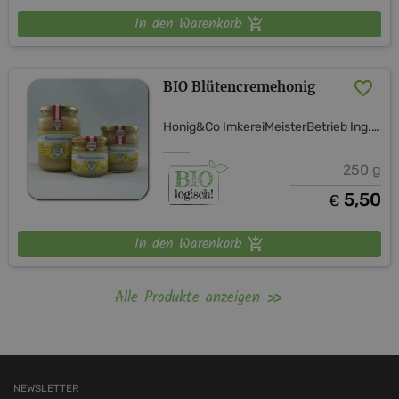
In den Warenkorb
BIO Blütencremehonig
Honig&Co ImkereiMeisterBetrieb Ing. Verena Hagelkruys
250 g
5,50
€
In den Warenkorb
Alle Produkte anzeigen
NEWSLETTER