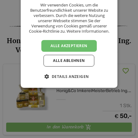
Wir verwenden Cookies, um die
Facebook
Twitter
Messenger
WhatsApp
LinkedIn
XING
Teilen
Benutzerfreundlichkeit unserer Website zu
verbessern. Durch die weitere Nutzung
unserer Webseite stimmen Sie der
Verwendung von Cookies gemäß unserer
Cookie-Richtlinie zu.
Weitere Informationen.
Honig&Co ImkereiMeisterBetrieb Ing.
ALLE AKZEPTIEREN
Verena Hagelkruys - Sortiment
ALLE ABLEHNEN
Honig Genuss Set
DETAILS ANZEIGEN
(versandkostenfrei)
Honig&Co ImkereiMeisterBetrieb Ing. Verena Hagelkruys
1 Stk.
50,-
€
In den Warenkorb