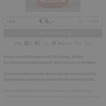
Kaufen
€ 6,-
125 g
48,- € / Kilo
In den Warenkorb
Feines Rosenblütengelee mit BIO Honig. Idealer
Fruchtaufstrich und schmeckt auch sehr gut zu Hartkäse.
Unser Rosenblüten Gelée überzeugt mit seinem herrlich
aromatischen Geschmack und verfeinert den Frühstück.
Unsere Rosenblüten von der Rosenburg verleihen dem
Fruchtgelée ihr blumiges Aroma und eignet sich besonders
für Gebäck, Süßspeisen oder im Tee.