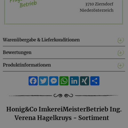
Betrieb
3710 Ziersdorf
Niederösterreich
Warenübergabe & Lieferkonditionen
Bewertungen
Produktinformationen
Facebook
Twitter
Messenger
WhatsApp
LinkedIn
XING
Teilen
Honig&Co ImkereiMeisterBetrieb Ing.
Verena Hagelkruys - Sortiment