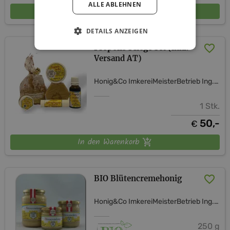
ALLE ABLEHNEN
In den Warenkorb
DETAILS ANZEIGEN
Propolis Pflege Set (inkl.
Versand AT)
Honig&Co ImkereiMeisterBetrieb Ing. Verena Hagelkruys
1 Stk.
50,-
€
In den Warenkorb
BIO Blütencremehonig
Honig&Co ImkereiMeisterBetrieb Ing. Verena Hagelkruys
250 g