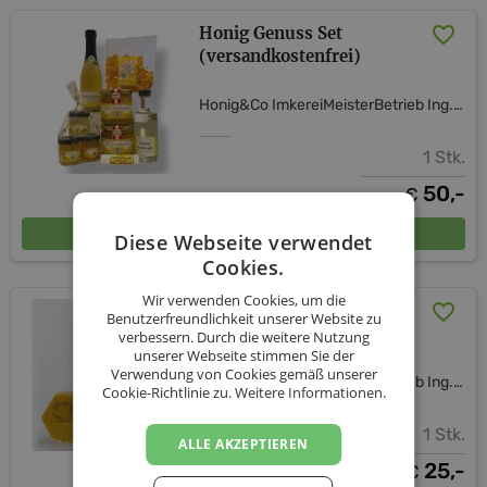
Honig Genuss Set
(versandkostenfrei)
Honig&Co ImkereiMeisterBetrieb Ing. Verena Hagelkruys
1 Stk.
50,-
€
In den Warenkorb
Diese Webseite verwendet
Cookies.
Wir verwenden Cookies, um die
Honig/Propolis Self Care
Benutzerfreundlichkeit unserer Website zu
Set (inkl. Versand AT)
verbessern. Durch die weitere Nutzung
unserer Webseite stimmen Sie der
Verwendung von Cookies gemäß unserer
Honig&Co ImkereiMeisterBetrieb Ing. Verena Hagelkruys
Cookie-Richtlinie zu.
Weitere Informationen.
1 Stk.
ALLE AKZEPTIEREN
25,-
€