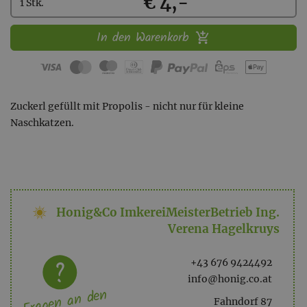
Kaufen
€ 4,-
1 Stk.
In den Warenkorb
Zuckerl gefüllt mit Propolis - nicht nur für kleine
Naschkatzen.
Honig&Co ImkereiMeisterBetrieb Ing.
Verena Hagelkruys
+43 676 9424492
info@honig.co.at
Fragen an den
Fahndorf 87