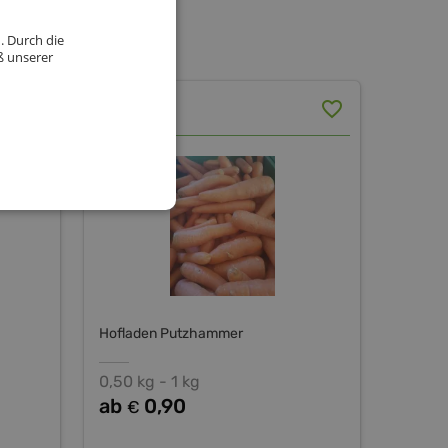
. Durch die
ß unserer
Karotten
Hofladen Putzhammer
0,50 kg - 1 kg
ab
0,90
€