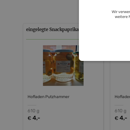
Wir verwen
weitere 
eingelegte
Snackpaprika
eingele
Spiralp
Hofladen Putzhammer
Hoflad
610 g
610 g
4,-
4,-
€
€