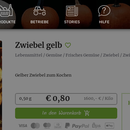
RODUKTE
BETRIEBE
STORIES
HILFE
Zwiebel gelb
Lebensmittel
/
Gemüse
/
Frisches Gemüse
/
Zwiebel
/
Zwi
Gelber Zwiebel zum Kochen
Kaufen
€ 0,80
0,50 g
1600,- € / Kilo
In den Warenkorb