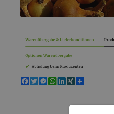
Warenübergabe & Lieferkonditionen
Prod
Warenübergabe
Optionen Warenübergabe
&
Abholung beim Produzenten
Lieferkonditionen
Facebook
Twitter
Messenger
WhatsApp
LinkedIn
XING
Teilen