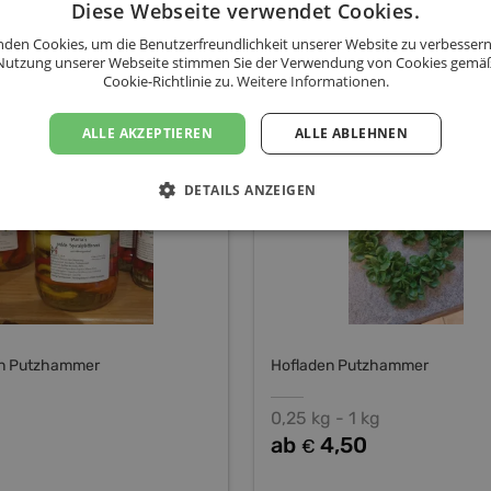
Diese Webseite verwendet Cookies.
Hofladen Putzhammer - Sortiment
den Cookies, um die Benutzerfreundlichkeit unserer Website zu verbessern
Nutzung unserer Webseite stimmen Sie der Verwendung von Cookies gemä
Cookie-Richtlinie zu.
Weitere Informationen.
gter milder
Feldsalat
ALLE AKZEPTIEREN
ALLE ABLEHNEN
fefferoni
DETAILS ANZEIGEN
en Putzhammer
Hofladen Putzhammer
0,25 kg - 1 kg
ab
4,50
€