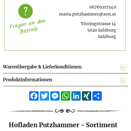
06769217540
maria.putzhammer@aon.at
Fragen an den
Törringstrasse 14
Betrieb
5020 Salzburg
Salzburg
Warenübergabe & Lieferkonditionen
Produktinformationen
Facebook
Twitter
Messenger
WhatsApp
LinkedIn
XING
Teilen
Hofladen Putzhammer - Sortiment