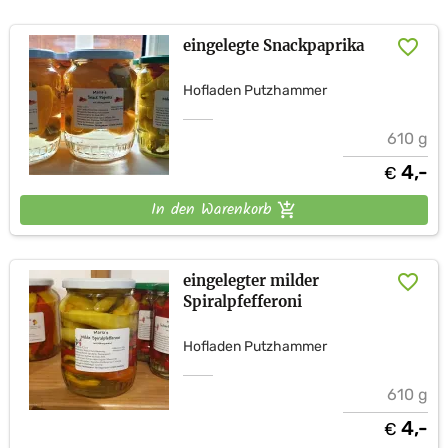
eingelegte Snackpaprika
Hofladen Putzhammer
610 g
4,-
€
In den Warenkorb
eingelegter milder
Spiralpfefferoni
Hofladen Putzhammer
610 g
4,-
€