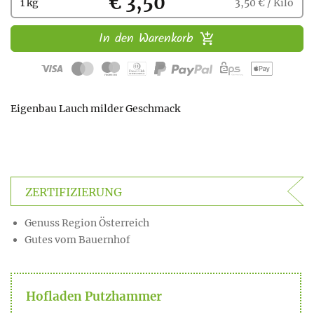
Kaufen
€ 3,50
1 kg
3,50 € / Kilo
In den Warenkorb
Eigenbau Lauch milder Geschmack
ZERTIFIZIERUNG
Genuss Region Österreich
Gutes vom Bauernhof
Hofladen Putzhammer