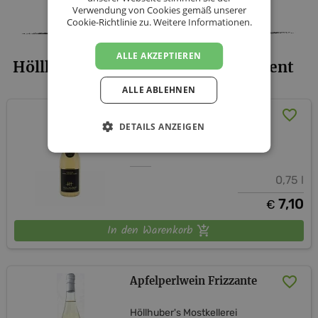
Verwendung von Cookies gemäß unserer
Cookie-Richtlinie zu.
Weitere Informationen.
ALLE AKZEPTIEREN
Höllhuber's Mostkellerei - Sortiment
ALLE ABLEHNEN
Apfel-Birnen-Cider
DETAILS ANZEIGEN
Höllhuber's Mostkellerei
0,75 l
7,10
€
In den Warenkorb
Apfelperlwein Frizzante
Höllhuber's Mostkellerei