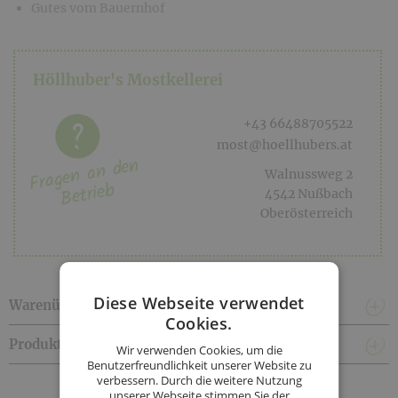
Gutes vom Bauernhof
Höllhuber's Mostkellerei
+43 66488705522
most@hoellhubers.at
Fragen an den
Walnussweg 2
Betrieb
4542 Nußbach
Oberösterreich
Diese Webseite verwendet
Warenübergabe & Lieferkonditionen
Cookies.
Produktinformationen
Wir verwenden Cookies, um die
Benutzerfreundlichkeit unserer Website zu
verbessern. Durch die weitere Nutzung
Facebook
Twitter
Messenger
WhatsApp
LinkedIn
XING
Teilen
unserer Webseite stimmen Sie der