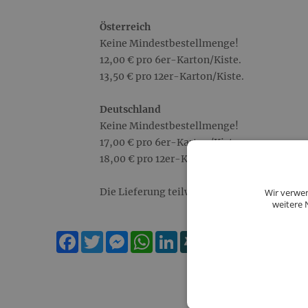
Österreich
Keine Mindestbestellmenge!
12,00 € pro 6er-Karton/Kiste.
13,50 € pro 12er-Karton/Kiste.
Deutschland
Keine Mindestbestellmenge!
17,00 € pro 6er-Karton/Kiste.
18,00 € pro 12er-Karton/Kiste.
Die Lieferung teilweise befüllter Kartons is
Wir verwen
weitere 
Facebook
Twitter
Messenger
WhatsApp
LinkedIn
XING
Teilen