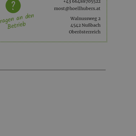
+43 66488705522
most@hoellhubers.at
ragen an den
Walnussweg 2
Betrieb
4542 Nußbach
Oberösterreich