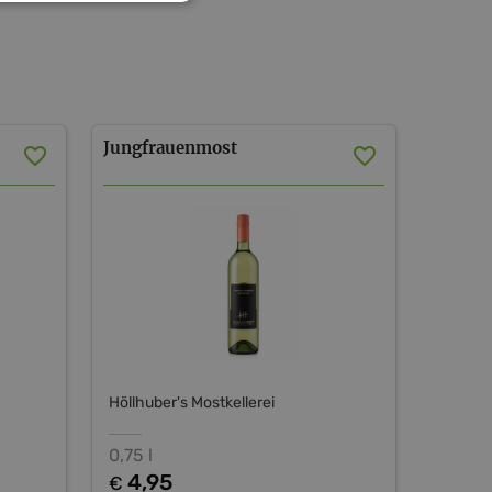
Jungfrauenmost
Höllhuber's Mostkellerei
0,75 l
4,95
€