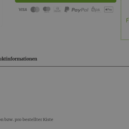
F
uktinformationen
 bzw. pro bestellter Kiste