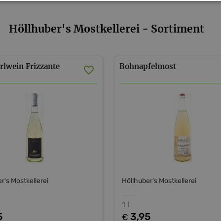
Höllhuber's Mostkellerei - Sortiment
rlwein
Frizzante
Bohnapfelmost
r's Mostkellerei
Höllhuber's Mostkellerei
1 l
5
3,95
€