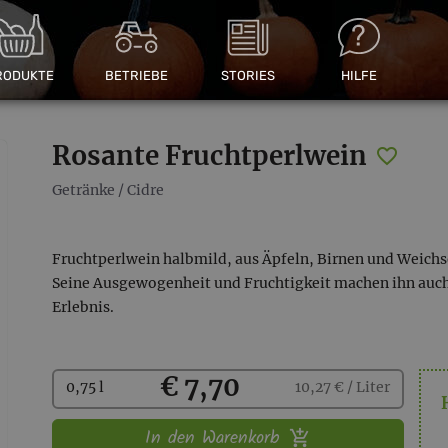
RODUKTE
BETRIEBE
STORIES
HILFE
Rosante Fruchtperlwein
Getränke
/
Cidre
Fruchtperlwein halbmild, aus Äpfeln, Birnen und Weichse
Seine Ausgewogenheit und Fruchtigkeit machen ihn auc
Erlebnis.
Kaufen
€ 7,70
0,75 l
10,27 € / Liter
In den Warenkorb