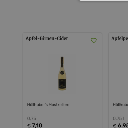
Apfel-Birnen-Cider
Apfelpe
Höllhuber's Mostkellerei
Höllhube
0,75 l
0,75 l
7,10
6,9
€
€