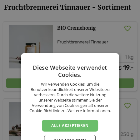
Fruchtbrennerei Tinnauer - Sortiment
BIO Cremehonig
Fruchtbrennerei Tinnauer
1 kg
Diese Webseite verwendet
19,-
€
Cookies.
In den Warenkorb
Wir verwenden Cookies, um die
Benutzerfreundlichkeit unserer Website zu
verbessern. Durch die weitere Nutzung
unserer Webseite stimmen Sie der
BIO Cremehonig
Verwendung von Cookies gemäß unserer
Cookie-Richtlinie zu.
Weitere Informationen.
Fruchtbrennerei Tinnauer
ALLE AKZEPTIEREN
250 g