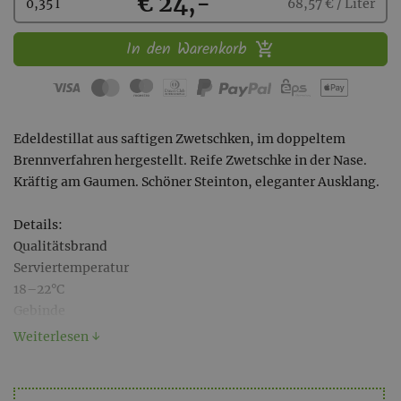
Kaufen
€ 24,-
0,35 l
68,57 € / Liter
In den Warenkorb
Edeldestillat aus saftigen Zwetschken, im doppeltem
Brennverfahren hergestellt. Reife Zwetschke in der Nase.
Kräftig am Gaumen. Schöner Steinton, eleganter Ausklang.
Details:
Qualitätsbrand
Serviertemperatur
18–22°C
Gebinde
0,35 l-Flasche mit Glasverschluss
Weiterlesen ↓
alc. 43% vol.