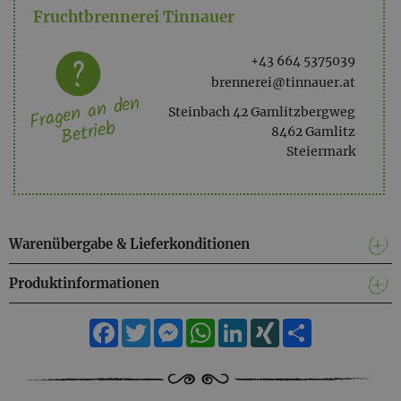
Fruchtbrennerei Tinnauer
+43 664 5375039
brennerei@tinnauer.at
Fragen an den
Steinbach 42 Gamlitzbergweg
Betrieb
8462 Gamlitz
Steiermark
Warenübergabe & Lieferkonditionen
Produktinformationen
Facebook
Twitter
Messenger
WhatsApp
LinkedIn
XING
Teilen