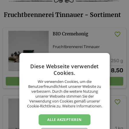
Fruchtbrennerei Tinnauer - Sortiment
BIO Cremehonig
Fruchtbrennerei Tinnauer
250 g
Diese Webseite verwendet
8,50
€
Cookies.
In den Warenkorb
Wir verwenden Cookies, um die
Benutzerfreundlichkeit unserer Website zu
verbessern. Durch die weitere Nutzung
unserer Webseite stimmen Sie der
Verwendung von Cookies gemäß unserer
BIO Cremehonig
Cookie-Richtlinie zu.
Weitere Informationen.
Fruchtbrennerei Tinnauer
ALLE AKZEPTIEREN
1 kg