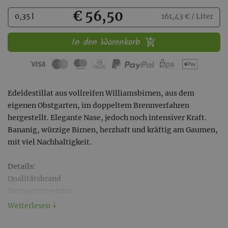
Kaufen
€ 56,50
0,35 l
161,43 € / Liter
In den Warenkorb
Edeldestillat aus vollreifen Williamsbirnen, aus dem
eigenen Obstgarten, im doppeltem Brennverfahren
hergestellt. Elegante Nase, jedoch noch intensiver Kraft.
Bananig, würzige Birnen, herzhaft und kräftig am Gaumen,
mit viel Nachhaltigkeit.
Details:
Qualitätsbrand
Serviertemperatur
18–22°C
Weiterlesen ↓
Gebinde
0,35 l-Flasche mit Glasverschluss