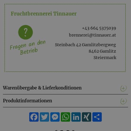
alc. 52,5% vol.
Fruchtbrennerei Tinnauer
+43 664 5375039
brennerei@tinnauer.at
Fragen an den
Steinbach 42 Gamlitzbergweg
Betrieb
8462 Gamlitz
Steiermark
Warenübergabe & Lieferkonditionen
Produktinformationen
Facebook
Twitter
Messenger
WhatsApp
LinkedIn
XING
Teilen