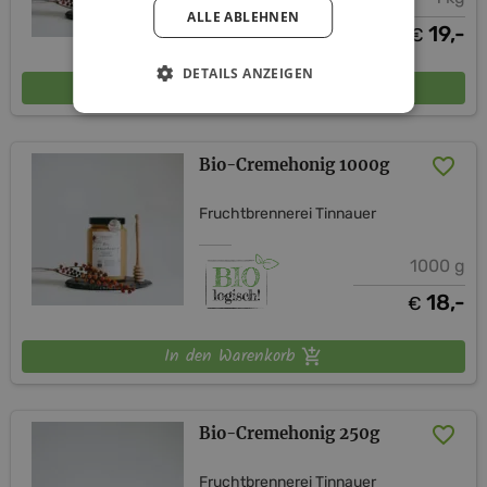
ALLE ABLEHNEN
19,-
€
DETAILS ANZEIGEN
In den Warenkorb
Bio-Cremehonig 1000g
Fruchtbrennerei Tinnauer
1000 g
18,-
€
In den Warenkorb
Bio-Cremehonig 250g
Fruchtbrennerei Tinnauer